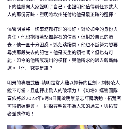
下的佳績向大家證明了自己，也證明他值得前任玄武大
人的那份青睞，證明將坎州託付給他是最正確的選擇。
儘管明景將一切事務都打理的很好，對於如今的身份與
責任，他也抱持著堅如磐石的信念，但對於自己的過
去，他一直十分困惑。迷茫躊躇間，他也不斷努力想要
尋找那段失去的記憶。他是天生的領袖嗎？但也有可
能，如今的他所展現出的模樣，與他所求的過去藕斷絲
連。「他」究竟是誰？
明景的專屬武器-執明是常人難以揮舞的巨劍，劍勢凌人
銳不可當，且能釋出驚人的破壞力！《幻塔》運營團隊
宣佈將於2023年8月8日開啟明景意志訂購活動，拓荒者
可得把握機會，一同探尋明景不為人知的過去，與拓荒
者並肩作戰！