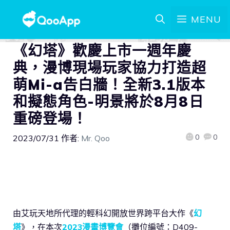
MENU
《幻塔》歡慶上市一週年慶
典，漫博現場玩家協力打造超
萌Mi-a告白牆！全新3.1版本
和擬態角色-明景將於8月8日
重磅登場！
0
0
2023/07/31
作者:
Mr. Qoo
由艾玩天地所代理的輕科幻開放世界跨平台大作《
幻
塔
》，在本次
2023漫畫博覽會
（攤位編號：D409-