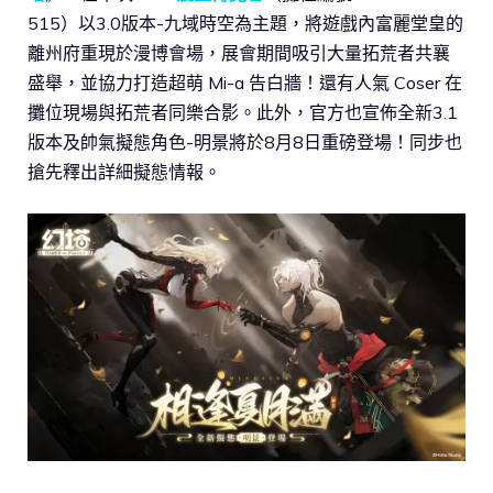
515）以3.0版本-九域時空為主題，將遊戲內富麗堂皇的
離州府重現於漫博會場，展會期間吸引大量拓荒者共襄
盛舉，並協力打造超萌 Mi-a 告白牆！還有人氣 Coser 在
攤位現場與拓荒者同樂合影。此外，官方也宣佈全新3.1
版本及帥氣擬態角色-明景將於8月8日重磅登場！同步也
搶先釋出詳細擬態情報。