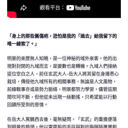
「身上的那些舊傷疤，恐怕是我的「過去」給我留下的
唯一線索了。」
明景的來歷無人知曉，是一位神秘的域外來客。他的出
現對封閉的九域而言，是變數也是轉機。九域人們接納
這位空白之人，前任玄武大人-岳大人將其留在身邊悉心
栽培，傳授他九域所有的相關事務，無論是人文風物，
前線戰事亦或是勢力脈絡，明景都努力學習，儘管這期
間坎坷不斷，但他從未出現一絲動搖，只希望能以行動
回饋所受到的恩情。
在岳大人駕鶴西去後，毫無疑問，「玄武」的重擔便落
到明景的肩頭。他以雷霆般的手段與對抗晦暝時屢屢創