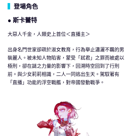
▍
登場角色
● 斯卡蕾特
大惡人千金，人類史上首位＜直播主＞
出身名門世家卻疏於淑女教育，行為舉止瀟灑不羈的男
裝麗人。被未知人物陷害，蒙受「弒君」之罪而被處以
極刑，卻在謎之力量的影響下，回溯時空回到了行刑
前。與少女莉莉相識，二人一同逃出生天。駕馭著有
「直播」功能的浮空戰艦，對帝國發動戰爭。