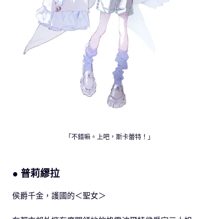
「不錯嘛。上吧，斯卡蕾特！」
● 普莉繆拉
侯爵千金，護國的＜聖女＞