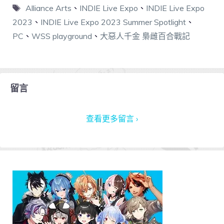
Alliance Arts
、
INDIE Live Expo
、
INDIE Live Expo
2023
、
INDIE Live Expo 2023 Summer Spotlight
、
PC
、
WSS playground
、
大惡人千金 梟雌百合戰記
留言
查看更多留言 ›