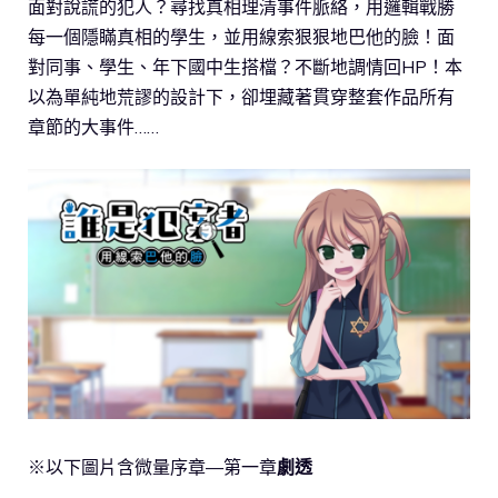
面對說謊的犯人？尋找真相理清事件脈絡，用邏輯戰勝
每一個隱瞞真相的學生，並用線索狠狠地巴他的臉！面
對同事、學生、年下國中生搭檔？不斷地調情回HP！本
以為單純地荒謬的設計下，卻埋藏著貫穿整套作品所有
章節的大事件……
※以下圖片含微量序章—第一章
劇透