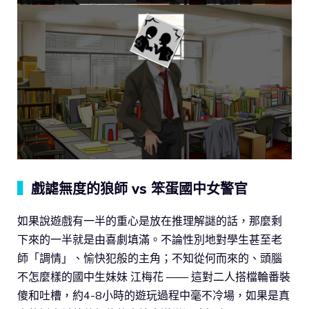
▍
戲謔無度的狼師 vs 笨蛋國中女警官
如果說遊戲有一半的重心是放在推理解謎的話，那麼剩
下來的一半就是由喜劇填滿。不論性別地對學生甚至老
師「調情」、愉快犯般的主角；不知從何而來的、頭腦
不怎麼樣的國中生妹妹 江梅花 —— 這對二人搭檔輪番裝
傻和吐槽，約4-8小時的遊玩過程中毫不冷場，如果是真