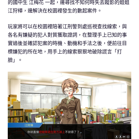
的國中生 江梅花 一起，邊尋找不知何時失去蹤影的姐姐
江狩樺，邊解決在校園裡發生的數起案件。
玩家將可以在校園裡陪著江刑警到處巡視查找線索，與
各名有嫌疑的犯人對質獲取證詞，在整理手上已知的事
實過後並確認犯案的時機、動機和手法之後，便前往目
標嫌犯的所在地，用手上的線索狠狠地破除謊言「打
臉」。