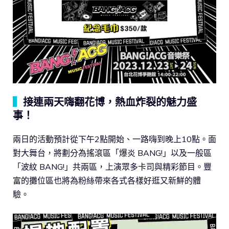
▍
接連兩天嗨翻花博，熱血炸裂的魅力盛
事！
兩日的活動預計從下午2點開始、一路嗨到晚上10點。面
對大舞台，將劃分為搖滾區「爆炎 BANG!」以及一般區
「波紋 BANG!」共兩區，上演眾多卡司與精彩節目。豐
富的攤位區也將為粉絲帶來各式各樣好逛又新鮮的體
驗。