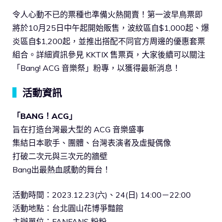
令人心動不已的票種也準備火熱開賣！第一波早鳥票即
將於10月25日中午起開始販售，波紋區自$1,000起、爆
炎區自$1,200起，並推出搭配不同官方周邊的優惠套票
組合。詳細資訊參見 KKTIX 售票頁，大家後續可以關注
「Bang! ACG 音樂祭」粉專，以獲得最新消息！
▍
活動資訊
「BANG！ACG」
旨在打造台灣最大型的 ACG 音樂盛事
集結日本歌手、團體、台灣表演者及虛擬偶像
打破二次元與三次元的牆壁
Bang出最熱血感動的舞台！
活動時間：2023.12.23(六)、24(日) 14:00－22:00
活動地點：台北圓山花博爭豔館
主辦單位：FANFANS 粉粉