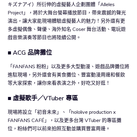
キズナアイ）所衍伸的虛擬藝人企劃團體「Alleles
Project」，將於大舞台螢幕播放節目，帶來震撼的聲光
演出，讓大家能現場體驗虛擬藝人的魅力！另外還有更
多虛擬偶像、聲優、海外知名 Coser 舞台活動、電玩遊
戲音樂演奏等節目也將陸續公開。
■ ACG 品牌攤位
「FANFANS 粉粉」以及更多大型動漫、遊戲品牌攤位將
進駐現場，另外還會有美食攤位、豐富動漫周邊和餐飲
等大家探索，讓你來看表演之外，好吃又好逛！
■ 虛擬歌手／VTuber 專區
現場將設立「初音未來」、「hololive production x
FANFANS CAFÉ」，以及更多台灣 VTuber 的專區攤
位，粉絲們可以前來拍照互動並購買豐富周邊。