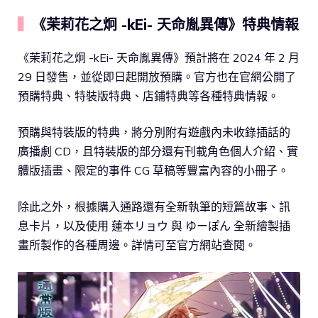
▍
《茉莉花之炯 -kEi- 天命胤異傳》特典情報
《茉莉花之炯 -kEi- 天命胤異傳》預計將在 2024 年 2 月
29 日發售，並從即日起開放預購。官方也在官網公開了
預購特典、特裝版特典、店鋪特典等各種特典情報。
預購與特裝版的特典，將分別附有遊戲內未收錄插話的
廣播劇 CD，且特裝版的部分還有刊載角色個人介紹、實
體版插畫、限定的事件 CG 草稿等豐富內容的小冊子。
除此之外，根據購入通路還有全新執筆的短篇故事、訊
息卡片，以及使用 蓮本リョウ 與 ゆーぽん 全新繪製插
畫所製作的各種周邊。詳情可至官方網站查閱。