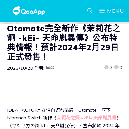
MENU
Otomate完全新作《茉莉花之
炯 -kEi- 天命胤異傳》公布特
典情報！預計2024年2月29日
正式發售！
0
0
2023/10/20
作者:
星藍
IDEA FACTORY 女性向遊戲品牌「Otomate」旗下
Nintendo Switch 新作《
茉莉花之炯 -kEi- 天命胤異傳
》
（マツリカの炯-kEi- 天命胤異伝），宣布將於 2024 年