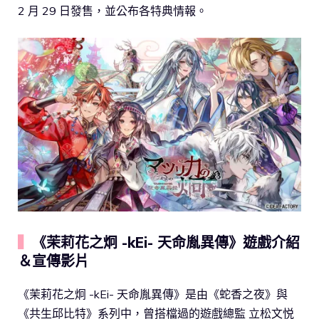
2 月 29 日發售，並公布各特典情報。
▍
《茉莉花之炯 -kEi- 天命胤異傳》遊戲介紹
＆宣傳影片
《茉莉花之炯 -kEi- 天命胤異傳》是由《蛇香之夜》與
《共生邱比特》系列中，曾搭檔過的遊戲總監 立松文悦