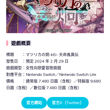
▍
遊戲概要
標題 ：マツリカの炯-kEi- 天命胤異伝
發售日 ：預定 2024 年 2 月 29 日
遊戲類型：女性向戀愛冒險遊戲
對應平台：Nintendo Switch／Nintendo Switch Lite
價格 ：通常版 7,480 日圓（含稅）／特裝版 9,680
日圓（含稅）／數位版 7,480 日圓（含稅）
官方網站
官方X（Twitter）