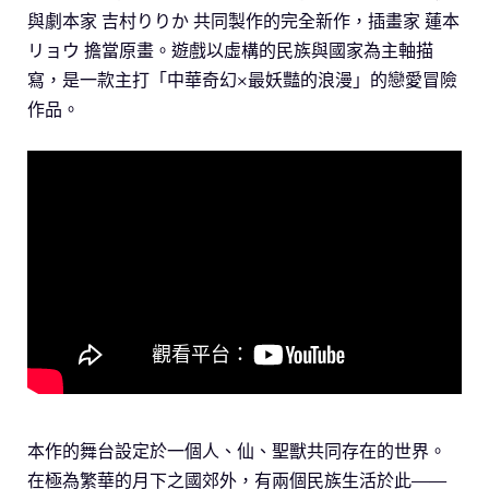
與劇本家 吉村りりか 共同製作的完全新作，插畫家 蓮本
リョウ 擔當原畫。遊戲以虛構的民族與國家為主軸描
寫，是一款主打「中華奇幻×最妖豔的浪漫」的戀愛冒險
作品。
本作的舞台設定於一個人、仙、聖獸共同存在的世界。
在極為繁華的月下之國郊外，有兩個民族生活於此——