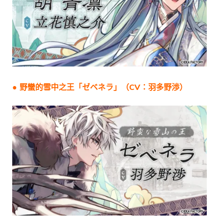
● 野蠻的雪中之王「
ゼベネラ
」（CV：
羽多野渉
）