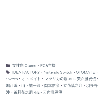
女性向 Otome
、
PC&主機
IDEA FACTORY
、
Nintendo Switch
、
OTOMATE
、
Switch
、
オトメイト
、
マツリカの炯-kEi- 天命胤異伝
、
堀江瞬
、
山下誠一郎
、
岡本信彦
、
立花慎之介
、
羽多野
渉
、
茉莉花之炯 -kEi- 天命胤異傳