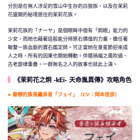
分別是在無人涉足的雪山中生存的白狼族，以及在茉莉
花盛開的秘境居住的茉莉花族。
茉莉花族的「ナーヤ」是個眼眸中宿有「炯眼」能力的
少女，而她也藉著這股能分辨原石價值的力量，擔任著
聯繫一族血脈的寶石鑑定師。可正當她在景星節迎來成
人之時，所有的因果也開始轉動。伴隨禍福之風吹過、
古老旋律重疊，一群無名之人的故事也就此上演。
▍
《茉莉花之炯 -kEi- 天命胤異傳》攻略角色
● 眷戀的族長繼承者「フェイ」（CV：岡本信彦）