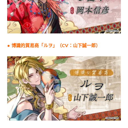
● 博識的貿易商「
ルヲ
」（CV：
山下誠一郎
）