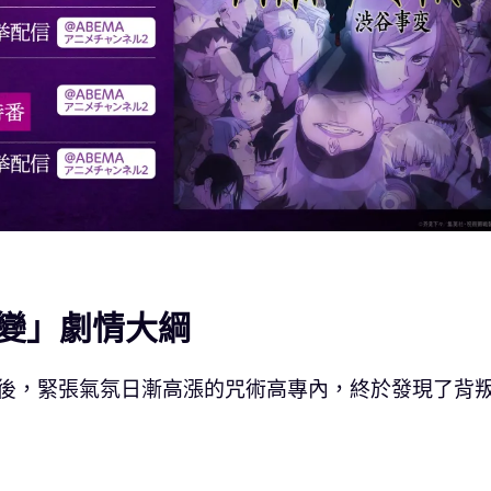
變」劇情大綱
會之後，緊張氣氛日漸高漲的咒術高專內，終於發現了背