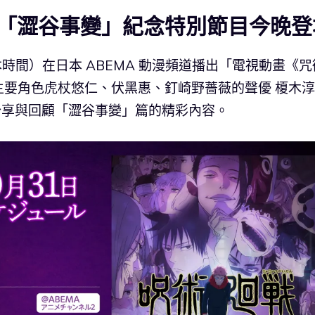
「澀谷事變」紀念特別節目今晚登
日本時間）在日本 ABEMA 動漫頻道播出「電視動畫《咒
要角色虎杖悠仁、伏黑惠、釘崎野薔薇的聲優 榎木淳
，分享與回顧「澀谷事變」篇的精彩內容。