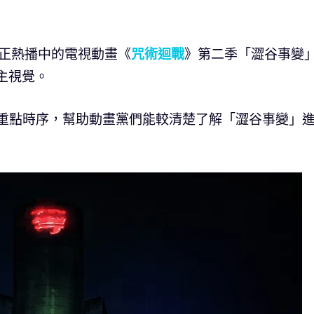
現正熱播中的電視動畫《
咒術迴戰
》第二季「澀谷事變
主視覺。
37話重點時序，幫助動畫黨們能較清楚了解「澀谷事變」