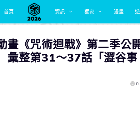
首頁
資訊
獨家
漫畫
遊
動畫《咒術迴戰》第二季公
 彙整第31～37話「澀谷事
0