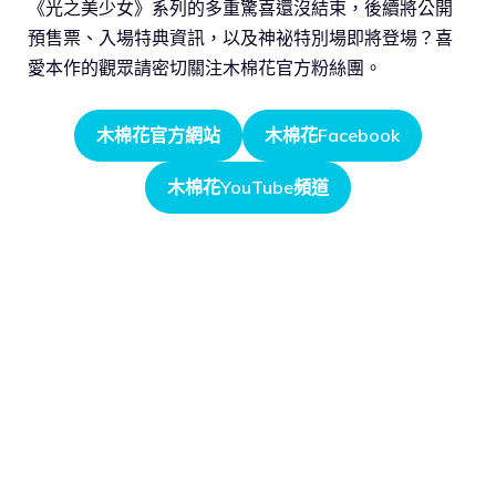
《光之美少女》系列的多重驚喜還沒結束，後續將公開
預售票、入場特典資訊，以及神祕特別場即將登場？喜
愛本作的觀眾請密切關注木棉花官方粉絲團。
木棉花官方網站
木棉花Facebook
木棉花YouTube頻道