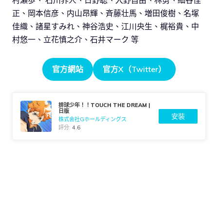
正、岡本信彦、内山昂輝、斉藤壮馬、増田俊樹、名塚
佳織、諸星すみれ、神谷浩史、江川央生、梶裕貴、中
村悠一、立花慎之介、石井マーク 等
官方網站
官方X（Twitter）
排球少年！！TOUCH THE DREAM |
日版
安裝
株式会社Gホールディングス
評分:
4.6