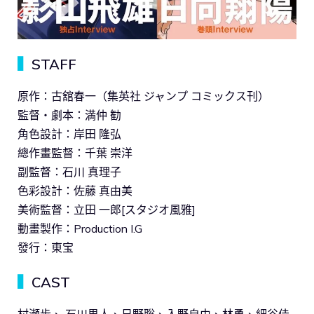
▍
STAFF
原作：古舘春一（集英社 ジャンプ コミックス刊）
監督・劇本：満仲 勧
角色設計：岸田 隆弘
總作畫監督：千葉 崇洋
副監督：石川 真理子
色彩設計：佐藤 真由美
美術監督：立田 一郎[スタジオ風雅]
動畫製作：Production I.G
發行：東宝
▍
CAST
村瀬歩、 石川界人、日野聡、入野自由、林勇、細谷佳