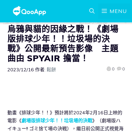
MENU
烏鴉與貓的因緣之戰！《劇場
版排球少年！！垃圾場的決
戰》公開最新預告影像 主題
曲由 SPYAIR 擔當！
0
0
2023/12/16
作者:
鬆餅
動畫《排球少年！！》預計將於2024年2月16日上映的
電影《
劇場版排球少年！！垃圾場的決戰
》（劇場版ハ
イキュー!! ゴミ捨て場の決戦），繼日前公開正式視覺海