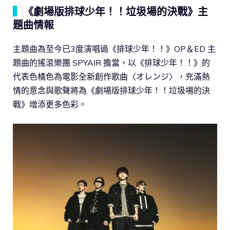
▍
《劇場版排球少年！！垃圾場的決戰》主
題曲情報
主題曲為至今已3度演唱過《排球少年！！》OP＆ED 主
題曲的搖滾樂團 SPYAIR 擔當，以《排球少年！！》的
代表色橘色為電影全新創作歌曲〈オレンジ〉，充滿熱
情的意念與歌聲將為《劇場版排球少年！！垃圾場的決
戰》增添更多色彩。