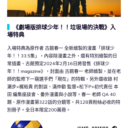
▍
《劇場版排球少年！！垃圾場的決戰》入
場特典
入場特典為原作者 古館春一 全新繪製的漫畫「排球少
年！！33.5集」，內容除漫畫之外，還有特別繪製的日
常插畫、古館預定2024年2月16日將發售《排球少
年！！magazine》，封面由 古館春一 老師繪製，並在老
師的監修下一窺選手們「現在」的特輯，另外還收錄 村
瀨步×梶裕貴 的對談、滿仲勸 監督×松下P×初代責任 本
田 編集座談會、番外漫畫與小說等。春一 老師 QA 40
題、原作漫畫第322話的分鏡等，共128頁粉絲必收的特
別冊子。全日本限定200萬冊。