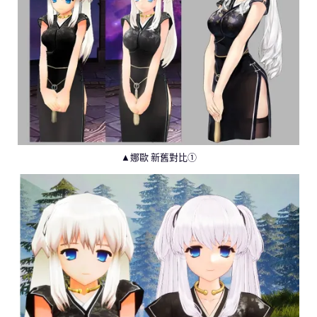
▲娜歐 新舊對比➀