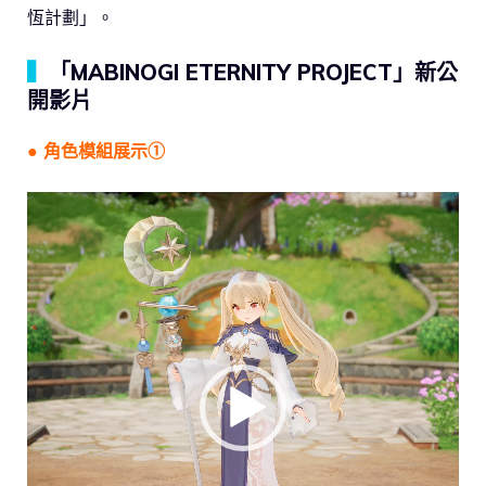
恆計劃」。
▍
「MABINOGI ETERNITY PROJECT」新公
開影片
● 角色模組展示➀
視
訊
播
放
器