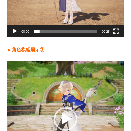
00:00
00:25
● 角色模組展示②
視
訊
播
放
器