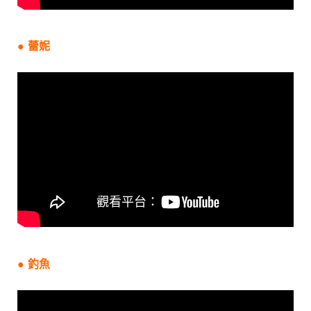
● 蕾妮
● 釣魚