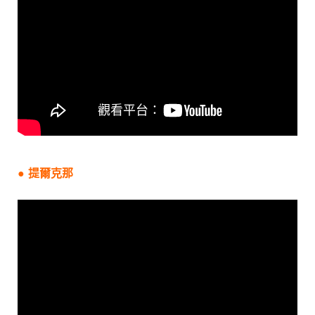
●
提爾
克那