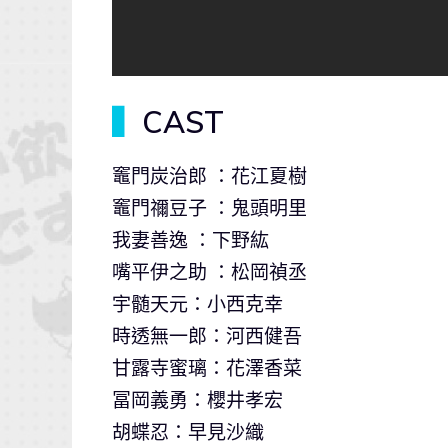
▍
CAST
竈門炭治郎 ：花江夏樹
竈門禰󠄀豆子 ：鬼頭明里
我妻善逸 ：下野紘
嘴平伊之助 ：松岡禎丞
宇髄天元：小西克幸
時透無一郎：河西健吾
甘露寺蜜璃：花澤香菜
冨岡義勇：櫻井孝宏
胡蝶忍：早見沙織