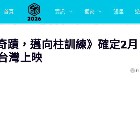
首頁
資訊
獨家
漫畫
遊
奇蹟，邁向柱訓練》確定2月
日台灣上映
0