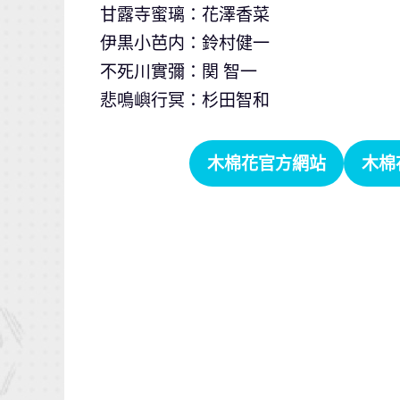
甘露寺蜜璃：花澤香菜
伊黒小芭内：鈴村健一
不死川實彌：関 智一
悲鳴嶼行冥：杉田智和
木棉花官方網站
木棉花