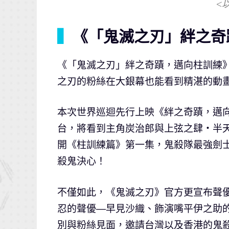
<
▍
《「鬼滅之刃」絆之奇
《「鬼滅之刃」絆之奇蹟，邁向柱訓練
之刃的粉絲在大銀幕也能看到精湛的動
本次世界巡迴先行上映《絆之奇蹟，邁
台，將看到主角炭治郎與上弦之肆・半
開《柱訓練篇》第一集，鬼殺隊最強劍士
殺鬼決心！
不僅如此，《鬼滅之刃》官方更宣布聲
忍的聲優—早見沙織、飾演嘴平伊之助的聲
別與粉絲見面，邀請台灣以及香港的鬼