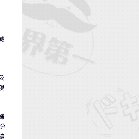
滅
公
現
蝶
日分
續