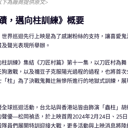
以下為廠商提供原文>
蹟，邁向柱訓練》概要
》世界巡迴先行上映是為了感謝粉絲的支持，讓喜愛鬼
畫及聲光表現所舉辦。
向柱訓練》集結《刀匠村篇》第十一集，以刀匠村為舞
天狗激戰，以及禰豆子克服陽光過程的過程，也將首次
「柱」為了決戰鬼舞辻󠄀無慘所進行的地獄式訓練，展
優全球巡迴活動，台北站與香港站皆由飾演「蟲柱」胡
優—松岡禎丞，於上映首周2024年2月24日、25
殺隊員們展開特訓迎接大戰，更多活動與上映消息將陸