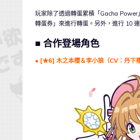
玩家除了透過轉蛋累積「Gacha Po
轉蛋券」來進行轉蛋。另外，進行 10 連
■ 合作登場角色
● [★6] 木之本櫻＆李小狼（CV：丹