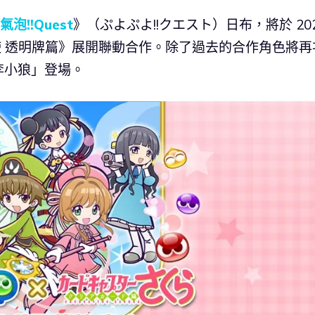
氣泡!!Quest
》（ぷよぷよ!!クエスト）日布，將於 20
魔法使 透明牌篇》展開聯動合作。除了過去的合作角色將再
李小狼」登場。