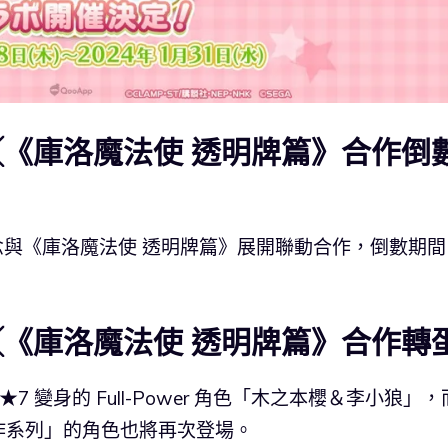
t》╳《庫洛魔法使 透明牌篇》合作倒
 日，為紀念與《庫洛魔法使 透明牌篇》展開聯動合作，倒數期
t》╳《庫洛魔法使 透明牌篇》合作轉
 ★7 變身的 Full-Power 角色「木之本櫻＆李小狼」，
作系列」的角色也將再次登場。