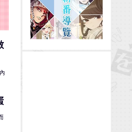
數
間內
蛋
而