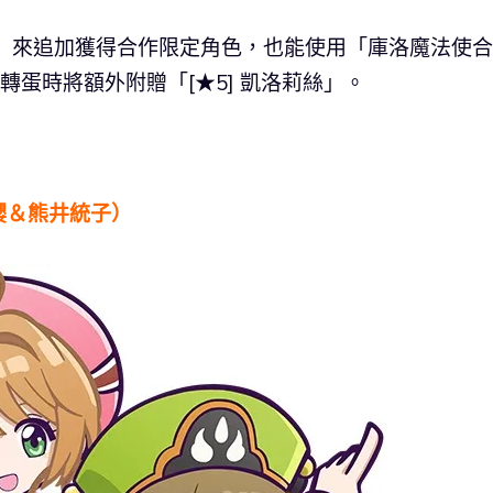
wer」來追加獲得合作限定角色，也能使用「庫洛魔法使
轉蛋時將額外附贈「[★5] 凱洛莉絲」。
下櫻＆熊井統子）