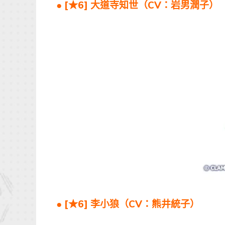
● [★6] 大道寺知世（CV：岩男潤子）
●
[★6] 李小狼（CV：熊井統子）