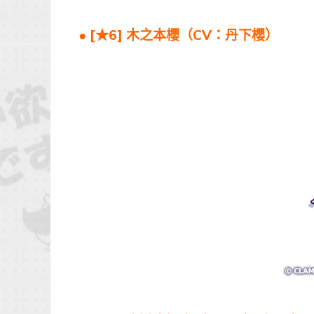
● [★6] 木之本櫻（CV：丹下櫻）