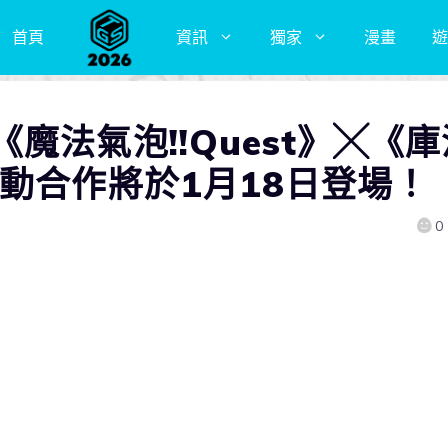
首頁
資訊
獨家
漫畫
遊
魔法氣泡!!Quest》╳《庫
動合作將於1月18日登場！
0