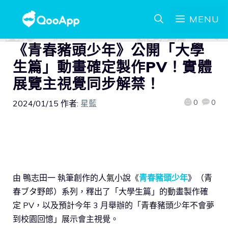
MENU
《青春豬頭少年》公開「大學
生篇」動畫確定製作PV！實體
展覽主視覺同步解禁！
0
0
2024/01/15
作者:
星藍
由 鴨志田一 執筆創作的人氣小說《
青春豬頭少年
》（青
春ブタ野郎）系列，釋出了「大學生篇」的動畫製作確
定 PV，以及預計今年 3 月舉辦的「青春豬頭少年不會夢
到校園回憶」展示會主視覺。