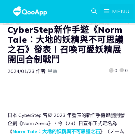
MENU
CyberStep新作手遊《Norm
Tale：大地的妖精與不可思議
之石》發表！召喚可愛妖精展
開回合制戰鬥
0
0
2024/01/23
作者:
星藍
日本 CyberStep 曾於 2023 年發表的新作手機遊戲開發
企劃《Norm Arena》，今（23）日宣布正式定名為
《
Norm Tale：大地的妖精與不可思議之石
》（ノーム