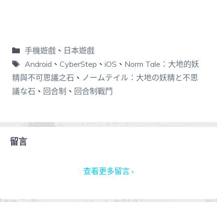
手機遊戲
、
日本遊戲
Android
、
CyberStep
、
iOS
、
Norm Tale：大地的妖
精與不可思議之石
、
ノームテイル：大地の妖精と不思
議な石
、
回合制
、
回合制戰鬥
留言
查看更多留言 ›