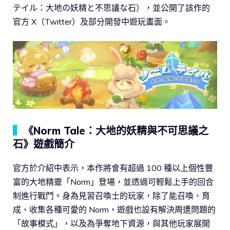
テイル：大地の妖精と不思議な石），並公開了該作的
官方 X（Twitter）及部分開發中遊玩畫面。
▍
《Norm Tale：大地的妖精與不可思議之
石》遊戲簡介
官方於介紹中表示，本作將會有超過 100 種以上個性豐
富的大地精靈「Norm」登場，並透過可輕鬆上手的回合
制進行戰鬥。身為見習召喚士的玩家，除了能召喚、育
成、收集各種可愛的 Norm，遊戲也設有解決周遭問題的
「故事模式」，以及為爭奪地下資源，與其他玩家展開