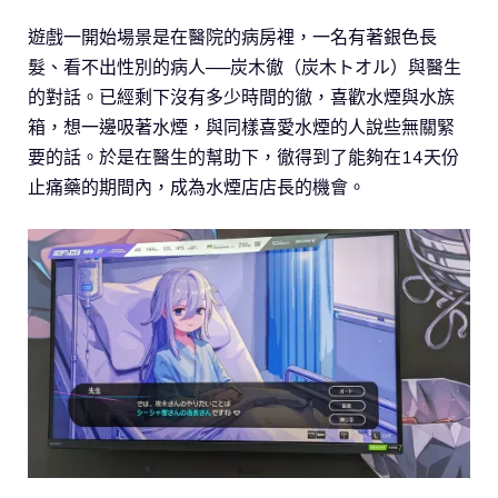
遊戲一開始場景是在醫院的病房裡，一名有著銀色長
髮、看不出性別的病人──炭木徹（炭木トオル）與醫生
的對話。已經剩下沒有多少時間的徹，喜歡水煙與水族
箱，想一邊吸著水煙，與同樣喜愛水煙的人說些無關緊
要的話。於是在醫生的幫助下，徹得到了能夠在14天份
止痛藥的期間內，成為水煙店店長的機會。