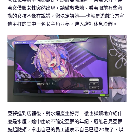
著女僕服女性突然出現，請徹救救她。看著眼前有些激
動的女孩不像在說謊，徹決定讓她──也就是遊戲官方宣
傳主打的其中一名女主角亞夢，進入店裡休息冷靜。
亞夢進到店裡後，對水煙產生好奇，徹也詳細地介紹什
麼是水煙，途中由於不確定亞夢的年紀，還能看見亞夢
鼓起臉頰，拿出自己的員工證表示自己已經20歲了，以