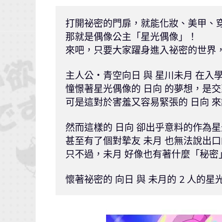
打開祕密的門扉，就能化妝、美甲、穿
那就是偶像公主「星光偶像」！

來吧，只要大家躍身進入祕密的世界，
主人公・青空向日 與 星川未月 在入
憧憬著星光偶像的 日向 的夢想，是交到
可是這對於害羞又容易緊張的 日向 來
然而這樣的 日向 卻出乎意料的作為星
甚至有了個對摯友 未月 也無法說出口
只不過，未月 好像也有著什麼「秘密」
懷著祕密的 向日 與 未月的 2 人的