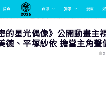
首頁
資訊
獨家
漫畫
遊
密的星光偶像》公開動畫主
美德、平塚紗依 擔當主角聲
0