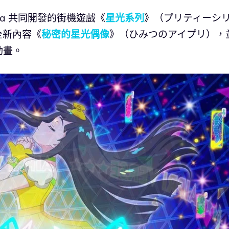
ophia 共同開發的街機遊戲《
星光系列
》（プリティーシ
開全新內容《
秘密的星光偶像
》（ひみつのアイプリ），
動畫。