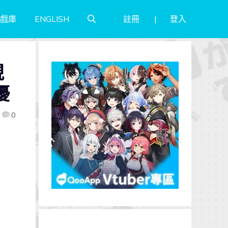
註冊
登入
戲庫
ENGLISH
視
優
0