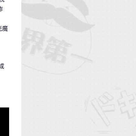
作
光魔
成