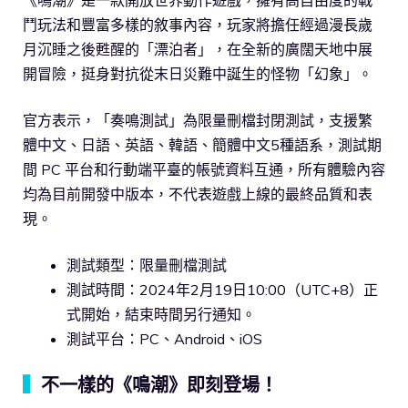
《鳴潮》是一款開放世界動作遊戲，擁有高自由度的戰
鬥玩法和豐富多樣的敘事內容，玩家將擔任經過漫長歲
月沉睡之後甦醒的「漂泊者」，在全新的廣闊天地中展
開冒險，挺身對抗從末日災難中誕生的怪物「幻象」。
官方表示，「奏鳴測試」為限量刪檔封閉測試，支援繁
體中文、日語、英語、韓語、簡體中文5種語系，測試期
間 PC 平台和行動端平臺的帳號資料互通，所有體驗內容
均為目前開發中版本，不代表遊戲上線的最終品質和表
現。
測試類型：限量刪檔測試
測試時間：2024年2月19日10:00（UTC+8）正
式開始，結束時間另行通知。
測試平台：PC、Android、iOS
▍
不一樣的《鳴潮》即刻登場！