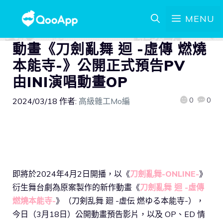
MENU
動畫《刀劍亂舞 迴 -虛傳 燃燒
本能寺-》公開正式預告PV
由INI演唱動畫OP
0
0
2024/03/18
作者:
高級雜工Mo編
即將於2024年4月2日開播，以《
刀劍亂舞-ONLINE-
》
衍生舞台劇為原案製作的新作動畫《
刀劍亂舞 迴 -虛傳
燃燒本能寺-
》（刀剣乱舞 廻 -虚伝 燃ゆる本能寺-），
今日（3月18日）公開動畫預告影片，以及 OP、ED 情