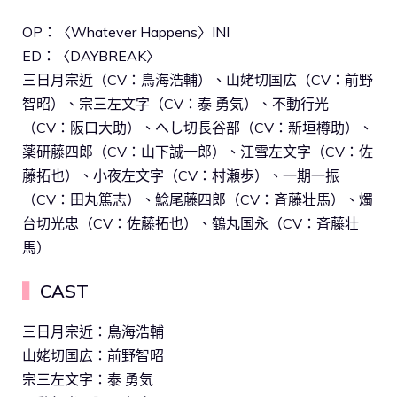
OP：〈Whatever Happens〉INI
ED：〈DAYBREAK〉
三日月宗近（CV：鳥海浩輔）、山姥切国広（CV：前野
智昭）、宗三左文字（CV：泰 勇気）、不動行光
（CV：阪口大助）、へし切長谷部（CV：新垣樽助）、
薬研藤四郎（CV：山下誠一郎）、江雪左文字（CV：佐
藤拓也）、小夜左文字（CV：村瀬歩）、一期一振
（CV：田丸篤志）、鯰尾藤四郎（CV：斉藤壮馬）、燭
台切光忠（CV：佐藤拓也）、鶴丸国永（CV：斉藤壮
馬）
▍
CAST
三日月宗近：鳥海浩輔
山姥切国広：前野智昭
宗三左文字：泰 勇気