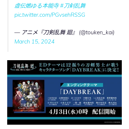
虚伝燃ゆる本能寺
#刀剣乱舞
pic.twitter.com/PGvsehRSSG
— アニメ『刀剣乱舞 廻』 (@touken_kai)
March 15, 2024