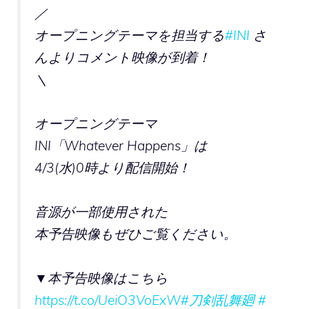
／
オープニングテーマを担当する
#INI
さ
んよりコメント映像が到着！
＼
オープニングテーマ
INI「Whatever Happens」は
4/3(水)0時より配信開始！
音源が一部使用された
本予告映像もぜひご覧ください。
▼本予告映像はこちら
https://t.co/UeiO3VoExW
#刀剣乱舞廻
#