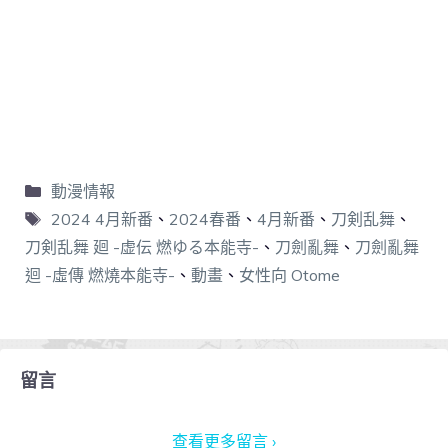
動漫情報
2024 4月新番
、
2024春番
、
4月新番
、
刀剣乱舞
、
刀剣乱舞 廻 -虚伝 燃ゆる本能寺-
、
刀劍亂舞
、
刀劍亂舞
迴 -虛傳 燃燒本能寺-
、
動畫
、
女性向 Otome
留言
查看更多留言 ›