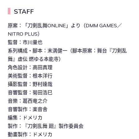
▍
STAFF
原案：「刀剣乱舞ONLINE」より（DMM GAMES／
NITRO PLUS）
監督：市川量也
系列構成・腳本：末満健一（腳本原案：舞台『刀剣乱
舞』虚伝 燃ゆる本能寺）
角色設計：高田真理
美術監督：根本洋行
攝影監督：野村達哉
音響監督：菊田浩巳
音樂：葛西竜之介
音響製作：楽音舎
編集：ドメリカ
製作：『刀剣乱舞 廻』製作委員会
動畫製作：ドメリカ