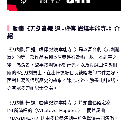
▍
動畫《刀劍亂舞 迴 -虛傳 燃燒本能寺-》介
紹
《刀劍亂舞 迴 -虛傳 燃燒本能寺-》是以舞台劇《刀劍亂
舞》的第一部作品為腳本原案進行改編，以「本能寺之
變」為背景，故事將圍繞不動行光，以及與織田信長相
關的6名刀劍男士，在出陣這場信長被暗殺的事件之際，
面對糾葛與保護歷史的故事。除此之外，動畫共計8話，
亦有眾多刀劍男士登場。
《刀劍亂舞 迴 -虛傳 燃燒本能寺-》片頭曲也確定為
INI 所演唱的〈Whatever Happens〉，而片尾曲
〈DAYBREAK〉則由多位參演劇中角色聲優共同演唱。