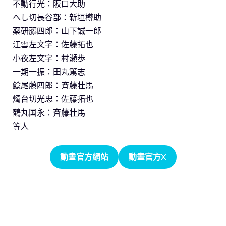
不動行光：阪口大助
へし切長谷部：新垣樽助
薬研藤四郎：山下誠一郎
江雪左文字：佐藤拓也
小夜左文字：村瀬歩
一期一振：田丸篤志
鯰尾藤四郎：斉藤壮馬
燭台切光忠：佐藤拓也
鶴丸国永：斉藤壮馬
等人
動畫官方網站
動畫官方X