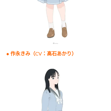
● 作永きみ（CV：髙石あかり）