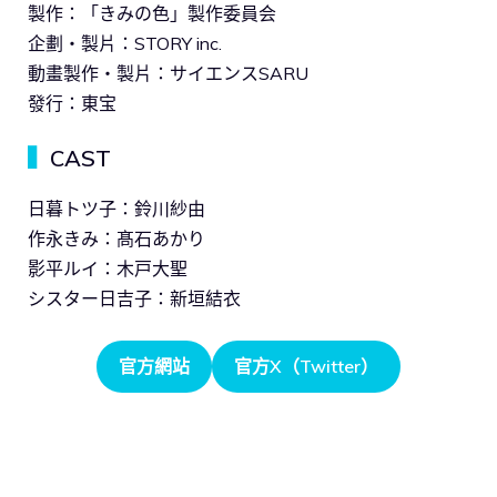
製作：「きみの色」製作委員会
企劃・製片：STORY inc.
動畫製作・製片：サイエンスSARU
發行：東宝
▍
CAST
日暮トツ子：鈴川紗由
作永きみ：髙石あかり
影平ルイ：木戸大聖
シスター日吉子：新垣結衣
官方網站
官方X（Twitter）