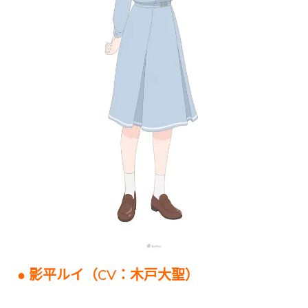
● 影平ルイ（CV：木戸大聖）