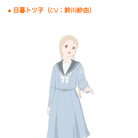
● 日暮トツ子（CV：鈴川紗由）