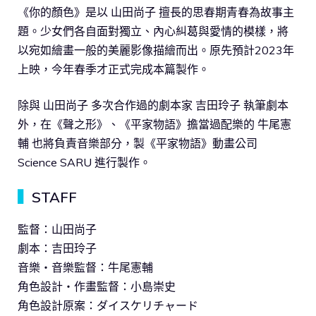
《你的顏色》是以 山田尚子 擅長的思春期青春為故事主
題。少女們各自面對獨立、內心糾葛與愛情的模樣，將
以宛如繪畫一般的美麗影像描繪而出。原先預計2023年
上映，今年春季才正式完成本篇製作。
除與 山田尚子 多次合作過的劇本家 吉田玲子 執筆劇本
外，在《聲之形》、《平家物語》擔當過配樂的 牛尾憲
輔 也將負責音樂部分，製《平家物語》動畫公司
Science SARU 進行製作。
▍
STAFF
監督：山田尚子
劇本：吉田玲子
音樂・音樂監督：牛尾憲輔
角色設計・作畫監督：小島崇史
角色設計原案：ダイスケリチャード