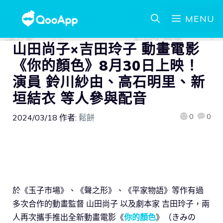
MENU
山田尚子×吉田玲子 動畫電影
《你的顏色》8月30日上映！
演員 鈴川紗由、高石明里、新
垣結衣 等人參與配音
0
0
2024/03/18
作者:
鬆餅
於《玉子市場》、《聲之形》、《平家物語》等作有過
多次合作的動畫監督 山田尚子 以及劇本家 吉田玲子，兩
人再次攜手推出全新動畫電影《
你的顏色
》（きみの