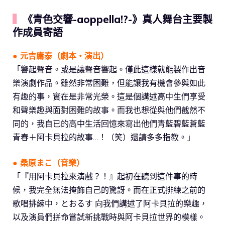
▍
《青色交響-aoppella!?-》真人舞台主要製
作成員寄語
● 元吉庸泰（劇本・演出）
「響起聲音。或是讓聲音響起。僅此這樣就能製作出音
樂演劇作品。雖然非常困難，但能讓我有機會參與如此
有趣的事，實在是非常光榮。這是個講述高中生們享受
和聲樂趣與面對困難的故事。而我也想從與他們截然不
同的，我自已的高中生活回憶來寫出他們青藍碧藍蒼藍
青春＋阿卡貝拉的故事…！（笑）還請多多指教。」
● 桑原まこ（音樂）
「『用阿卡貝拉來演戲？！』起初在聽到這件事的時
候，我完全無法掩飾自己的驚訝。而在正式排練之前的
歌唱排練中，とおるす 向我們講述了阿卡貝拉的樂趣，
以及演員們拼命嘗試新挑戰時與阿卡貝拉世界的模樣。