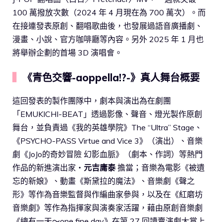
100 萬撥放次數（2024 年 4 月現在為 700 萬次）。而
在接連發表原創、翻唱歌曲後，也發展過語音廣播劇、
漫畫、小說、官方咖啡廳等內容。另外 2025 年 1 月也
將舉辦企劃的首場 3D 演唱會。
▍
《青色交響-aoppella!?-》真人舞台概要
這回發表的製作團隊中，劇本與演出為在劇團
「EMUKICHI-BEAT」透過影像、聲音、燈光製作原創
舞台，並負責過《我的英雄學院》The “Ultra” Stage、
《PSYCHO-PASS Virtue and Vice 3》（演出）、音樂
劇《JoJo的奇妙冒險 幻影血脈》（劇本、作詞）等熱門
作品的新進演出家・
元吉庸泰
擔當；音樂為電影《被遺
忘的新娘》、動畫《斯黛拉的魔法》、音樂劇《聲之
形》等作為音樂監督與作編曲家參與，以及在《紅磨坊
音樂劇》等作為指揮家與演奏家活躍，藉由原創音樂劇
《總有一天～one fine day》在第 27 回讀賣演劇大賞上