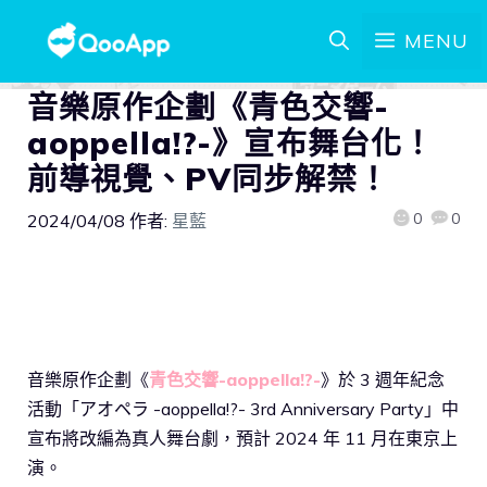
MENU
音樂原作企劃《青色交響-
aoppella!?-》宣布舞台化！
前導視覺、PV同步解禁！
0
0
2024/04/08
作者:
星藍
音樂原作企劃《
青色交響-aoppella!?-
》於 3 週年紀念
活動「アオペラ -aoppella!?- 3rd Anniversary Party」中
宣布將改編為真人舞台劇，預計 2024 年 11 月在東京上
演。