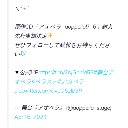
＼*.+ﾟ
原作CD「アオペラ -aoppella!?- 6」封入
先行実施決定
ぜひフォローして続報をお待ちくださ
い
▼公式HP
https://t.co/2bjGbpig5S
#舞台ア
オペラ
#ペラステ
#アカペラ
pic.twitter.com/0veO6zlb9P
— 舞台『アオペラ』 (@aoppella_stage)
April 6, 2024