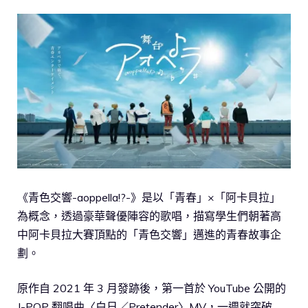
《青色交響-aoppella!?-》是以「青春」×「阿卡貝拉」
為概念，透過豪華聲優陣容的歌唱，描寫學生們朝著高
中阿卡貝拉大賽頂點的「青色交響」邁進的青春故事企
劃。
原作自 2021 年 3 月發跡後，第一首於 YouTube 公開的
J-POP 翻唱曲〈白日／Pretender〉MV，一週就突破