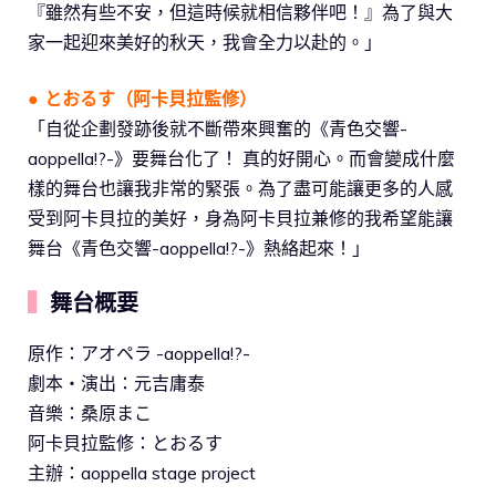
『雖然有些不安，但這時候就相信夥伴吧！』為了與大
家一起迎來美好的秋天，我會全力以赴的。」
● とおるす（阿卡貝拉監修）
「自從企劃發跡後就不斷帶來興奮的《青色交響-
aoppella!?-》要舞台化了！ 真的好開心。而會變成什麼
樣的舞台也讓我非常的緊張。為了盡可能讓更多的人感
受到阿卡貝拉的美好，身為阿卡貝拉兼修的我希望能讓
舞台《青色交響-aoppella!?-》熱絡起來！」
▍
舞台概要
原作：アオペラ -aoppella!?-
劇本・演出：元吉庸泰
音樂：桑原まこ
阿卡貝拉監修：とおるす
主辦：aoppella stage project