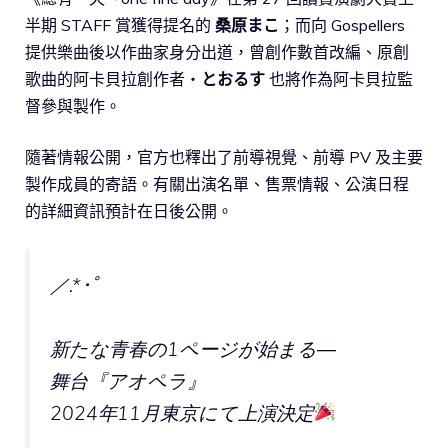
半期 STAFF 賞獲得提名的
桑原まこ
；而向 Gospellers
提供樂曲後以作曲家身分出道，曾創作數首改編、原創
歌曲的阿卡貝拉創作者・
とおるす
也將作為阿卡貝拉監
督參與製作。
隨著情報公開，官方也釋出了前導視覺、前導 PV 及主要
製作成員的寄語。有關出演名單、售票情報、公演日程
的詳細資訊預計在日後公開。
／.*･ﾟ
新たな青春の1ページが始まる―
舞台『アオペラ』
2024年11月東京にて上演決定