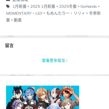
1月新番
、
2025 1月新番
、
2025冬番
、
GoHands
、
MOMENTARY・LILY
、
もめんたりー・リリィ
、
冬季新
番
、
動畫
留言
查看更多留言 ›