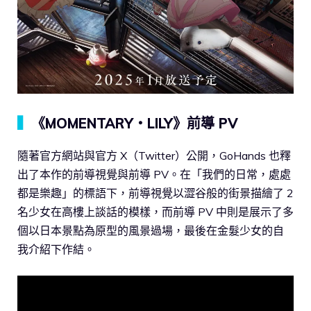
▍
《MOMENTARY・LILY》前導 PV
隨著官方網站與官方 X（Twitter）公開，GoHands 也釋
出了本作的前導視覺與前導 PV。在「我們的日常，處處
都是樂趣」的標語下，前導視覺以澀谷般的街景描繪了 2
名少女在高樓上談話的模樣，而前導 PV 中則是展示了多
個以日本景點為原型的風景過場，最後在金髮少女的自
我介紹下作結。