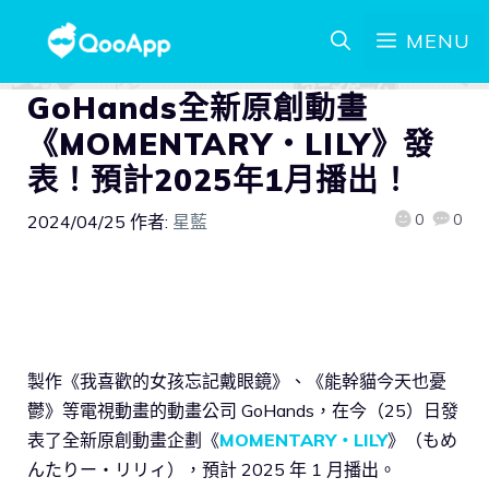
MENU
GoHands全新原創動畫
《MOMENTARY・LILY》發
表！預計2025年1月播出！
0
0
2024/04/25
作者:
星藍
製作《我喜歡的女孩忘記戴眼鏡》、《能幹貓今天也憂
鬱》等電視動畫的動畫公司 GoHands，在今（25）日發
表了全新原創動畫企劃《
MOMENTARY・LILY
》（もめ
んたりー・リリィ），預計 2025 年 1 月播出。