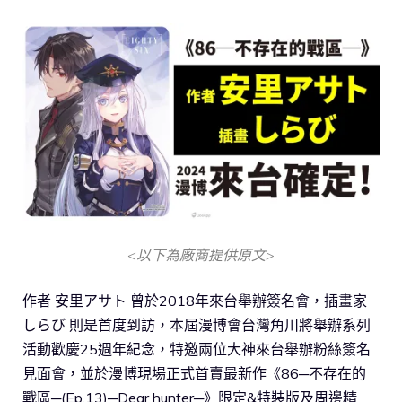
<以下為廠商提供原文>
作者 安里アサト 曾於2018年來台舉辦簽名會，插畫家
しらび 則是首度到訪，本屆漫博會台灣角川將舉辦系列
活動歡慶25週年紀念，特邀兩位大神來台舉辦粉絲簽名
見面會，並於漫博現場正式首賣最新作《86─不存在的
戰區─(Ep.13)─Dear hunter─》限定&特裝版及周邊精