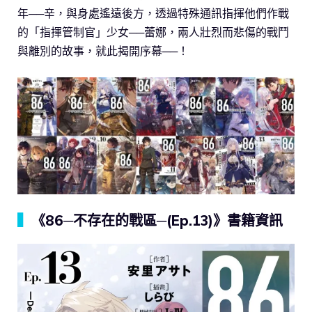
年──辛，與身處遙遠後方，透過特殊通訊指揮他們作戰
的「指揮管制官」少女──蕾娜，兩人壯烈而悲傷的戰鬥
與離別的故事，就此揭開序幕──！
▍
《86─不存在的戰區─(Ep.13)》書籍資訊