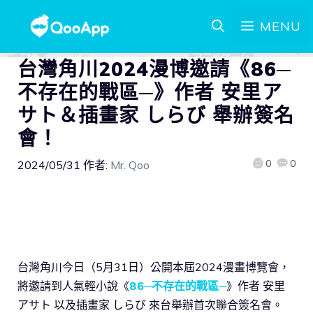
MENU
台灣角川2024漫博邀請《86─
不存在的戰區─》作者 安里ア
サト＆插畫家 しらび 舉辦簽名
會！
0
0
2024/05/31
作者:
Mr. Qoo
台灣角川今日（5月31日）公開本屆2024漫畫博覽會，
將邀請到人氣輕小說《
86─不存在的戰區─
》作者 安里
アサト 以及插畫家 しらび 來台舉辦首次聯合簽名會。