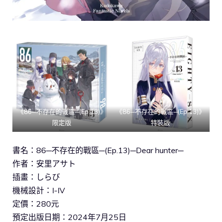
《86─不存在的戰區─(Ep.13)》
《86─不存在的戰區─(Ep.13)》
限定版
特裝版
書名：86─不存在的戰區─(Ep.13)─Dear hunter─
作者：安里アサト
插畫：しらび
機械設計：I-IV
定價：280元
預定出版日期：2024年7月25日