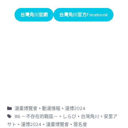
台灣角川官網
台灣角川官方Facebook
漫畫博覽會
、
動漫情報
、
漫博2024
86 －不存在的戰區－
、
しらび
、
台灣角川
、
安里ア
サト
、
漫博2024
、
漫畫博覽會
、
簽名會