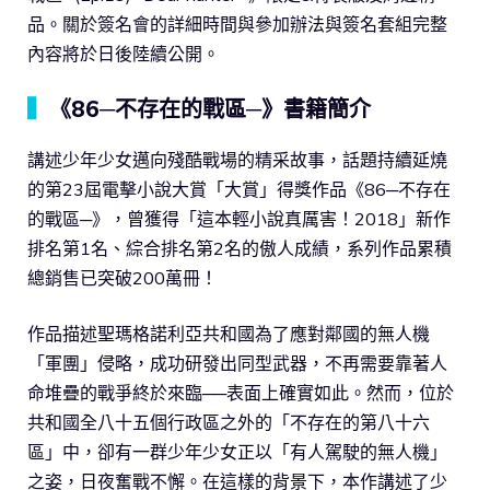
品。關於簽名會的詳細時間與參加辦法與簽名套組完整
內容將於日後陸續公開。
▍
《86─不存在的戰區─》書籍簡介
講述少年少女邁向殘酷戰場的精采故事，話題持續延燒
的第23屆電擊小說大賞「大賞」得獎作品《86─不存在
的戰區─》，曾獲得「這本輕小說真厲害！2018」新作
排名第1名、綜合排名第2名的傲人成績，系列作品累積
總銷售已突破200萬冊！
作品描述聖瑪格諾利亞共和國為了應對鄰國的無人機
「軍團」侵略，成功研發出同型武器，不再需要靠著人
命堆疊的戰爭終於來臨──表面上確實如此。然而，位於
共和國全八十五個行政區之外的「不存在的第八十六
區」中，卻有一群少年少女正以「有人駕駛的無人機」
之姿，日夜奮戰不懈。在這樣的背景下，本作講述了少