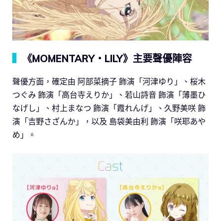
▍
《MOMENTARY・LILY》主要聲優陣容
聲優方面，確定由 阿部菜摘子 飾演「河津ゆり」、桜木
つぐみ 飾演「高台寺えりか」、若山詩音 飾演「薄墨ひ
なげし」、村上まなつ 飾演「霞れんげ」、久野美咲 飾
演「吉野さざんか」，以及 島袋美由利 飾演「咲耶あや
め」。