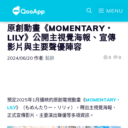
MENU
原創動畫《MOMENTARY・
LILY》公開主視覺海報、宣傳
影片與主要聲優陣容
0
0
2024/06/20
作者:
鬆餅
預定2025年1月播映的原創電視動畫《
MOMENTARY・
LILY
》（もめんたりー・リリィ），釋出主視覺海報、
正式宣傳影片、主要演出聲優等多項資訊。