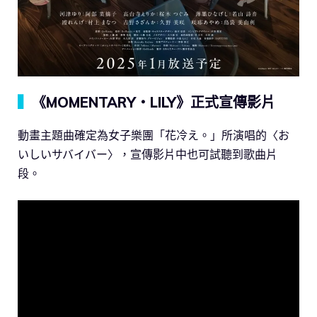
▍
《MOMENTARY・LILY》正式宣傳影片
動畫主題曲確定為女子樂團「花冷え。」所演唱的〈お
いしいサバイバー〉，宣傳影片中也可試聽到歌曲片
段。