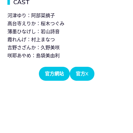
▍
CAST
河津ゆり：阿部菜摘子
高台寺えりか：桜木つぐみ
薄墨ひなげし：若山詩音
霞れんげ：村上まなつ
吉野さざんか：久野美咲
咲耶あやめ：島袋美由利
官方網站
官方X