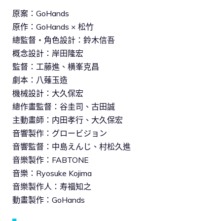
原案：GoHands
原作：GoHands × 松竹
總監督・角色設計：鈴木信吾
概念設計：岸田隆宏
監督：工藤進、横峯克昌
劇本：八薙玉造
機械設計：大久保宏
總作畫監督：谷圭司、古田誠
主動畫師：内田孝行、大久保宏
音響製作：グロービジョン
音響監督：中島えんじ、村松久進
音樂製作：FABTONE
音樂：Ryosuke Kojima
音樂製作人：寿福知之
動畫製作：GoHands