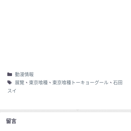
動漫情報
展覽
、
東京喰種
、
東京喰種トーキョーグール
、
石田
スイ
留言