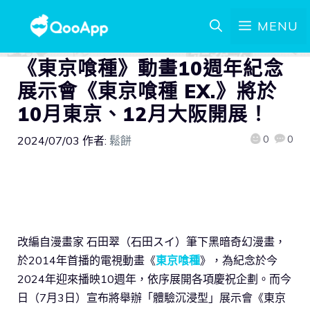
MENU
《東京喰種》動畫10週年紀念
展示會《東京喰種 EX.》將於
10月東京、12月大阪開展！
0
0
2024/07/03
作者:
鬆餅
改編自漫畫家 石田翠（石田スイ）筆下黑暗奇幻漫畫，
於2014年首播的電視動畫《
東京喰種
》，為紀念於今
2024年迎來播映10週年，依序展開各項慶祝企劃。而今
日（7月3日）宣布將舉辦「體驗沉浸型」展示會《東京