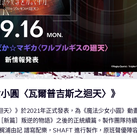
女小圓〈瓦爾普吉斯之迴天〉》
天〉》於2021年正式發表，為《魔法少女小圓》動畫
《［新篇］叛逆的物語》之後的正統續篇。製作團隊持
梶浦由記 譜寫配樂，SHAFT 進行製作，原班聲優陣