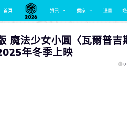
首頁
資訊
獨家
漫畫
遊
版 魔法少女小圓〈瓦爾普吉
025年冬季上映
0