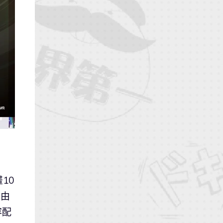
10
續由
容配