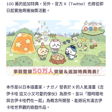
100 萬的追加特典。另外，官方 X（Twitter）也將從即
日起實施周邊抽獎活動。
本作是以日本插畫家・ナガノ 發表於 X 的人氣漫畫《吉
伊卡哇 這又小又可愛的傢伙》為原作，並以「隨時隨地
與吉伊卡哇們在一起」為概念所開發，能遊玩充滿吉伊
卡哇世界觀的遊戲作品。