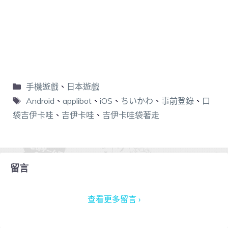
手機遊戲
、
日本遊戲
Android
、
applibot
、
iOS
、
ちいかわ
、
事前登錄
、
口
袋吉伊卡哇
、
吉伊卡哇
、
吉伊卡哇袋著走
留言
查看更多留言 ›