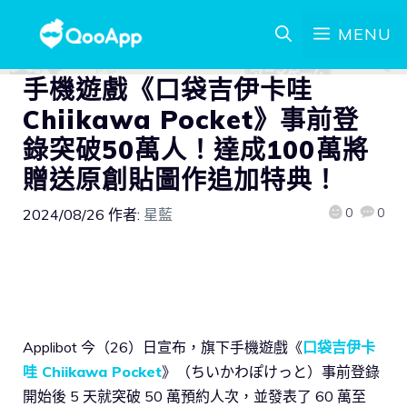
MENU
手機遊戲《口袋吉伊卡哇
Chiikawa Pocket》事前登
錄突破50萬人！達成100萬將
贈送原創貼圖作追加特典！
0
0
2024/08/26
作者:
星藍
Applibot 今（26）日宣布，旗下手機遊戲《
口袋吉伊卡
哇 Chiikawa Pocket
》（ちいかわぽけっと）事前登錄
開始後 5 天就突破 50 萬預約人次，並發表了 60 萬至