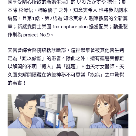
國享受隨心所欲的新婚生活》的 いわたかずや 擔任；劇
本除 杉澤悟、柿原優子 之外，知念実希人 也將參與劇本
編寫，且第1話、第2話為 知念実希人 親筆撰寫的全新篇
章；新感覺爵士樂團 fox capture plan 擔當配樂；動畫製
作則為 project No.9。
天醫會綜合醫院統括診斷部，這裡聚集著被其他醫生判
定為「難以診斷」的患者。除此之外，還有連警察都難
以解開的不明「殺人」與「謎題」。由天才女醫師‧天
久鷹央解開隱藏在這些神秘不可思議「疾病」之中驚愕
的事實！