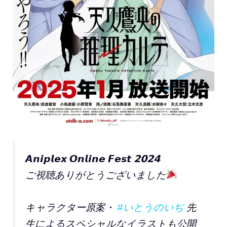
𝘼𝙣𝙞𝙥𝙡𝙚𝙭 𝙊𝙣𝙡𝙞𝙣𝙚 𝙁𝙚𝙨𝙩 𝟮𝟬𝟮𝟰
ご視聴ありがとうございました
キャラクター原案・
#いとうのいぢ
先
生によるスペシャルなイラストも公開