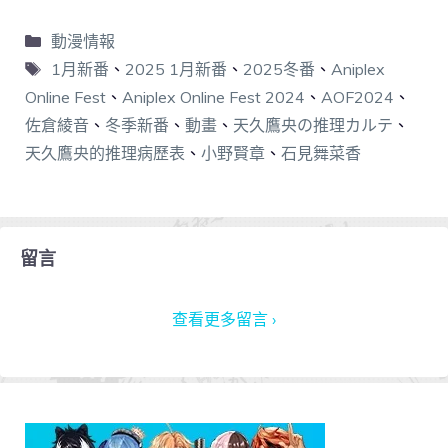
動漫情報
1月新番
、
2025 1月新番
、
2025冬番
、
Aniplex
Online Fest
、
Aniplex Online Fest 2024
、
AOF2024
、
佐倉綾音
、
冬季新番
、
動畫
、
天久鷹央の推理カルテ
、
天久鷹央的推理病歷表
、
小野賢章
、
石見舞菜香
留言
查看更多留言 ›