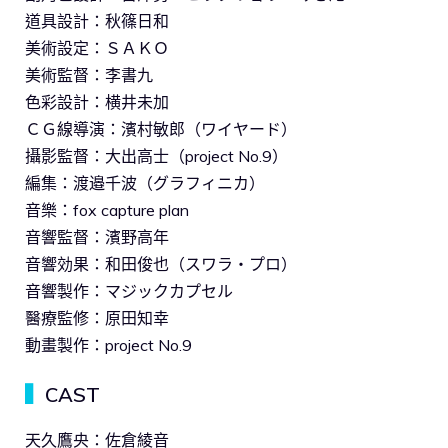
道具設計：秋篠日和
美術設定：ＳＡＫＯ
美術監督：李書九
色彩設計：横井未加
ＣＧ線導演：濱村敏郎（ワイヤード）
攝影監督：大出高士（project No.9）
編集：渡邉千波（グラフィニカ）
音樂：fox capture plan
音響監督：濱野高年
音響効果：和田俊也（スワラ・プロ）
音響製作：マジックカプセル
醫療監修：原田知幸
動畫製作：project No.9
▍
CAST
天久鷹央：佐倉綾音