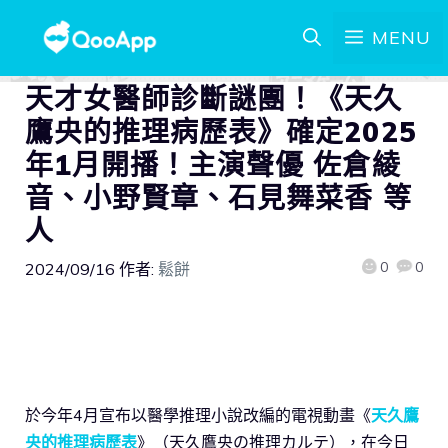
MENU
天才女醫師診斷謎團！《天久
鷹央的推理病歷表》確定2025
年1月開播！主演聲優 佐倉綾
音、小野賢章、石見舞菜香 等
人
0
0
2024/09/16
作者:
鬆餅
於今年4月宣布以醫學推理小說改編的電視動畫《
天久鷹
央的推理病歷表
》（天久鷹央の推理カルテ），在今日