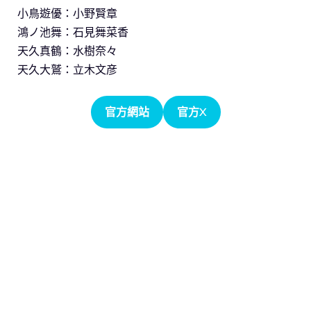
小鳥遊優：小野賢章
鴻ノ池舞：石見舞菜香
天久真鶴：水樹奈々
天久大鷲：立木文彦
官方網站
官方X