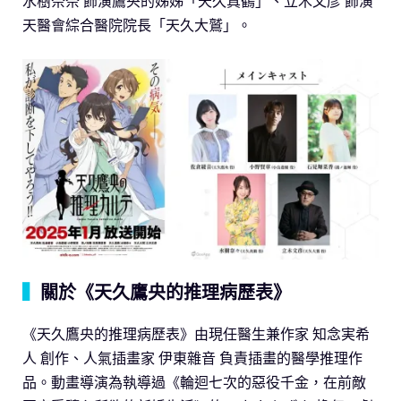
水樹奈奈 飾演鷹央的姊姊「天久真鶴」、立木文彥 飾演
天醫會綜合醫院院長「天久大鷲」。
▍
關於《天久鷹央的推理病歷表》
《天久鷹央的推理病歷表》由現任醫生兼作家 知念実希
人 創作、人氣插畫家 伊東雜音 負責插畫的醫學推理作
品。動畫導演為執導過《輪迴七次的惡役千金，在前敵