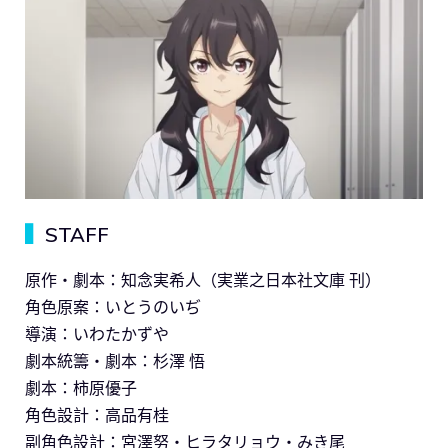
▍
STAFF
原作・劇本：知念実希人（実業之日本社文庫 刊）
角色原案：いとうのいぢ
導演：いわたかずや
劇本統籌・劇本：杉澤 悟
劇本：柿原優子
角色設計：高品有桂
副角色設計：宮澤努・ヒラタリョウ・みき尾