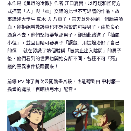
本作是《鬼燈的冷徹》作者 江口夏實，以可疑和怪奇方
式描寫「人」與「靈」交錯的此世不可思議的作品。故
事講述大學生 真木 與 八重子，某天意外碰到一個腦袋噴
血，卻拒絕叫救護車也不想報警的可疑男子。由於良心
過意不去，他們堅持要幫那男子，卻因此踏進了「抽屜
小徑」，並且目睹可疑男子「鼴鼠」用提燈治好了自己
的傷……就在認識了這個號稱「被禁止出入陰間」的男子
後，他們看到的世界也開始有所不同，各種不可「死」
議的靈異事件接踵而來！
前導 PV 除了首次公開動畫片段，也能聽到由
中村悠一
擔當的鼴鼠「百暗桃弓木」配音。