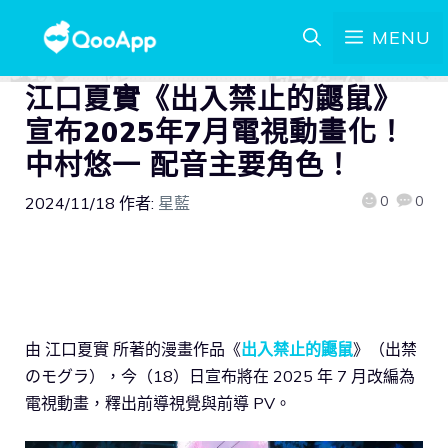
MENU
江口夏實《出入禁止的鼴鼠》
宣布2025年7月電視動畫化！
中村悠一 配音主要角色！
0
0
2024/11/18
作者:
星藍
由 江口夏實 所著的漫畫作品《
出入禁止的鼴鼠
》（出禁
のモグラ），今（18）日宣布將在 2025 年 7 月改編為
電視動畫，釋出前導視覺與前導 PV。