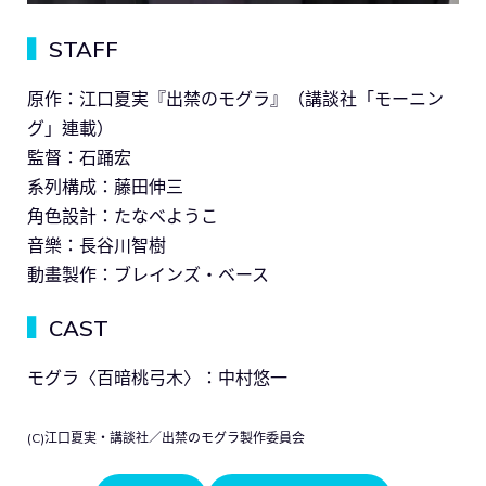
▍
STAFF
原作：江口夏実『出禁のモグラ』（講談社「モーニン
グ」連載）
監督：石踊宏
系列構成：藤田伸三
角色設計：たなべようこ
音樂：長谷川智樹
動畫製作：ブレインズ・ベース
▍
CAST
モグラ〈百暗桃弓木〉：中村悠一
(C)江口夏実・講談社／出禁のモグラ製作委員会