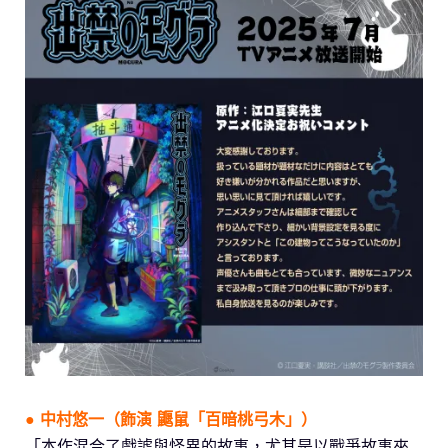
● 中村悠一（飾演 鼴鼠「百暗桃弓木」）
「本作混合了戲謔與怪異的故事，尤其是以戰爭故事來