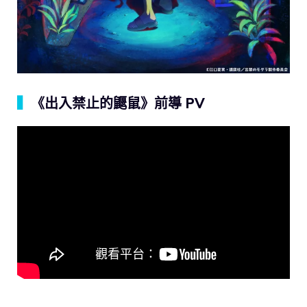
▍
《出入禁止的鼴鼠》前導 PV