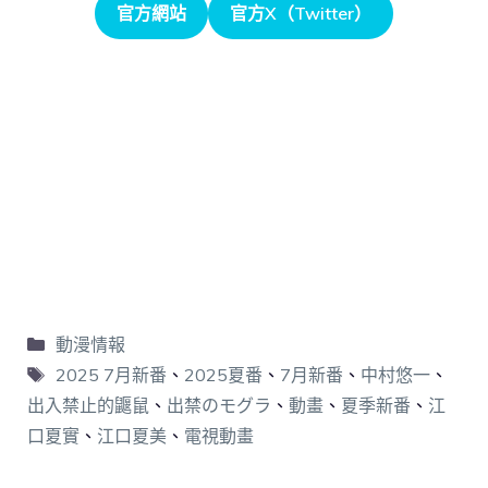
官方網站
官方X（Twitter）
動漫情報
2025 7月新番
、
2025夏番
、
7月新番
、
中村悠一
、
出入禁止的鼴鼠
、
出禁のモグラ
、
動畫
、
夏季新番
、
江
口夏實
、
江口夏美
、
電視動畫