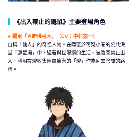
▍
《出入禁止的鼴鼠》主要登場角色
● 鼴鼠「百暗桃弓木」（CV：中村悠一）
自稱「仙人」的奇怪人物。在隱匿於可疑小巷的公共澡
堂「鼴鼠湯」中，過著與世隔絕的生活。被陰間禁止出
入，利用提燈收集幽靈擁有的「燈」作為回去陰間的路
標。