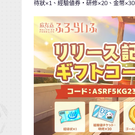
待狀×1、經驗値券・研修×20、金幣×30,