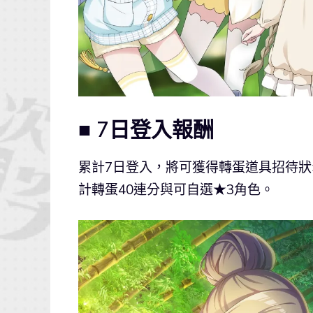
■ 7日登入報酬
累計7日登入，將可獲得轉蛋道具招待狀×1
計轉蛋40連分與可自選★3角色。