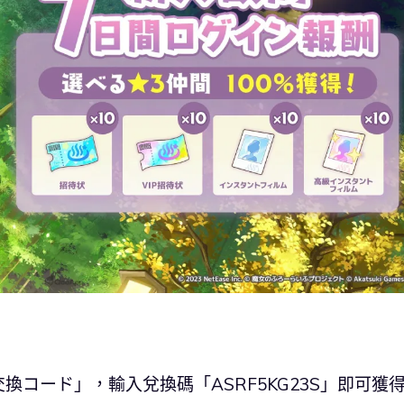
コード」，輸入兌換碼「ASRF5KG23S」即可獲