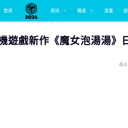
首頁
資訊
獨家
漫畫
遊
機遊戲新作《魔女泡湯湯》
0