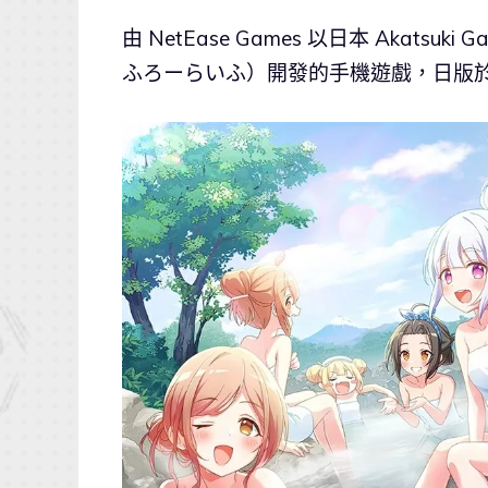
由 NetEase Games 以日本 Akatsu
ふろーらいふ）開發的手機遊戲，日版於