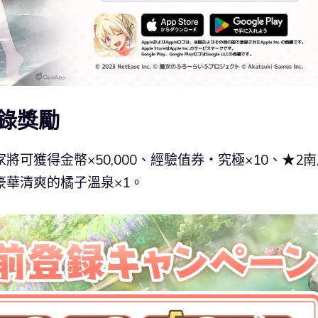
錄獎勵
可獲得金幣×50,000、經驗值券・究極×10、★2
 豪華清爽的橘子溫泉×1。