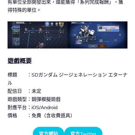
有單位全部開發出來，還能獲得「系列完成報酬」，獲
得特殊的單位。
遊戲概要
標題 ：SDガンダム ジージェネレーション エターナ
ル
配信日 ：未定
遊戲類型：鋼彈模擬遊戲
對應平台：iOS/Android
價格 ：免費（含收費道具）
官方網站
官方Twitter