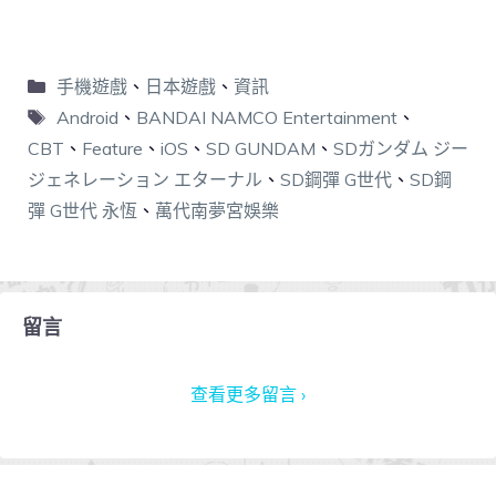
手機遊戲
、
日本遊戲
、
資訊
Android
、
BANDAI NAMCO Entertainment
、
CBT
、
Feature
、
iOS
、
SD GUNDAM
、
SDガンダム ジー
ジェネレーション エターナル
、
SD鋼彈 G世代
、
SD鋼
彈 G世代 永恆
、
萬代南夢宮娛樂
留言
查看更多留言 ›