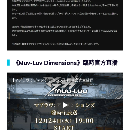
▍
《Muv-Luv Dimensions》臨時官方直播
【マブラヴ：ディメンションズ】臨時公式生放送