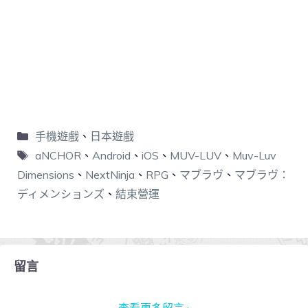
手機遊戲
、
日本遊戲
aNCHOR
、
Android
、
iOS
、
MUV-LUV
、
Muv-Luv
Dimensions
、
NextNinja
、
RPG
、
マブラヴ
、
マブラヴ：
ディメンションズ
、
結束營運
留言