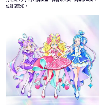
位聲優歌唱。