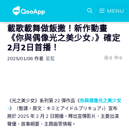
MENU
載歌載舞做飯撒！新作動畫
《你與偶像光之美少女♪》確定
2月2日首播！
0
0
2025/01/06
作者:
星藍
《光之美少女》系列第 22 彈作品《
你與偶像光之美少女
♪
》（暫譯，原文：キミとアイドルプリキュア♪）宣布
將於 2025 年 2 月 2 日開播，釋出宣傳影片、主要出演
聲優、故事綱要、主題曲等情報。