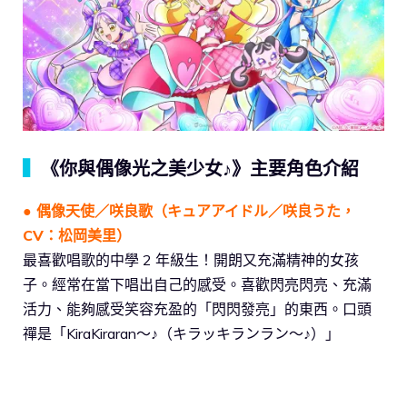
▍
《你與偶像光之美少女♪》主要角色介紹
● 偶像天使／咲良歌（キュアアイドル／咲良うた，
CV：松岡美里）
最喜歡唱歌的中學 2 年級生！開朗又充滿精神的女孩
子。經常在當下唱出自己的感受。喜歡閃亮閃亮、充滿
活力、能夠感受笑容充盈的「閃閃發亮」的東西。口頭
禪是「KiraKiraran～♪（キラッキランラン～♪）」