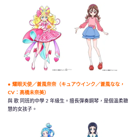
● 耀眼天使／蒼風奈奈（キュアウインク／蒼風なな，
CV：高橋未奈美）
與 歌 同班的中學 2 年級生。擅長彈奏鋼琴，是個溫柔聰
慧的女孩子。