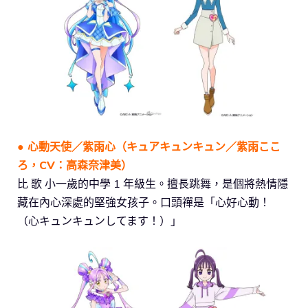
● 心動天使／紫雨心（キュアキュンキュン／紫雨ここ
ろ，CV：高森奈津美）
比 歌 小一歲的中學 1 年級生。擅長跳舞，是個將熱情隱
藏在內心深處的堅強女孩子。口頭禪是「心好心動！
（心キュンキュンしてます！）」