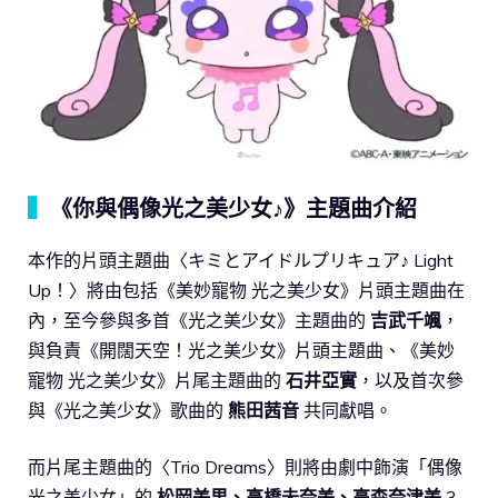
▍
《你與偶像光之美少女♪》主題曲介紹
本作的片頭主題曲〈キミとアイドルプリキュア♪ Light
Up！〉將由包括《美妙寵物 光之美少女》片頭主題曲在
內，至今參與多首《光之美少女》主題曲的
吉武千颯
，
與負責《開闊天空！光之美少女》片頭主題曲、《美妙
寵物 光之美少女》片尾主題曲的
石井亞實
，以及首次參
與《光之美少女》歌曲的
熊田茜音
共同獻唱。
而片尾主題曲的〈Trio Dreams〉則將由劇中飾演「偶像
光之美少女」的
松岡美里、高橋未奈美、高森奈津美
3