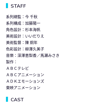
▍
STAFF
系列總監：今 千秋
系列構成：加藤陽一
角色設計：杉本海帆
美術設計：いいだりえ
美術監督：陳 烔年
色彩設計：柳澤久美子
音樂：深澤恵梨香／馬瀬みさき
製作：
ＡＢＣテレビ
ＡＢＣアニメーション
ＡＤＫエモーションズ
東映アニメーション
▍
CAST