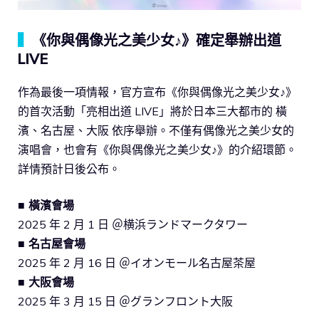
▍
《你與偶像光之美少女♪》確定舉辦出道
LIVE
作為最後一項情報，官方宣布《你與偶像光之美少女♪》
的首次活動「亮相出道 LIVE」將於日本三大都市的 橫
濱、名古屋、大阪 依序舉辦。不僅有偶像光之美少女的
演唱會，也會有《你與偶像光之美少女♪》的介紹環節。
詳情預計日後公布。
■ 橫濱會場
2025 年 2 月 1 日 ＠横浜ランドマークタワー
■ 名古屋會場
2025 年 2 月 16 日 ＠イオンモール名古屋茶屋
■ 大阪會場
2025 年 3 月 15 日 ＠グランフロント大阪