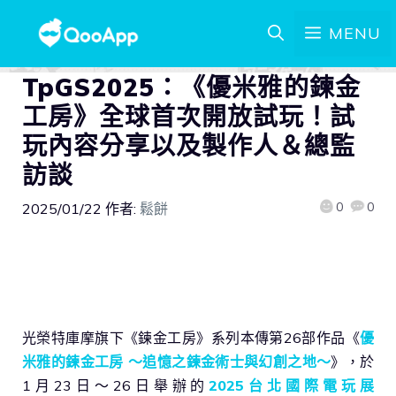
MENU
TpGS2025：《優米雅的鍊金
工房》全球首次開放試玩！試
玩內容分享以及製作人＆總監
訪談
0
0
2025/01/22
作者:
鬆餅
光榮特庫摩旗下《鍊金工房》系列本傳第26部作品《
優
米雅的鍊金工房 ～追憶之鍊金術士與幻創之地～
》，於
1月23日～26日舉辦的
2025台北國際電玩展