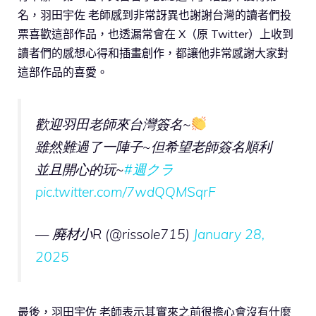
名，羽田宇佐 老師感到非常訝異也謝謝台灣的讀者們投
票喜歡這部作品，也透漏常會在 X（原 Twitter）上收到
讀者們的感想心得和插畫創作，都讓他非常感謝大家對
這部作品的喜愛。
歡迎羽田老師來台灣簽名~
雖然難過了一陣子~但希望老師簽名順利
並且開心的玩~
#週クラ
pic.twitter.com/7wdQQMSqrF
— 廃材小R (@rissole715)
January 28,
2025
最後，羽田宇佐 老師表示其實來之前很擔心會沒有什麼