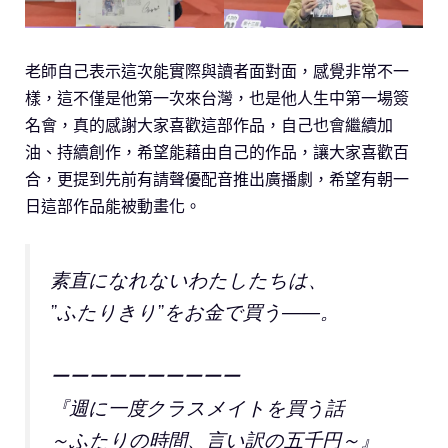
老師自己表示這次能實際與讀者面對面，感覺非常不一
樣，這不僅是他第一次來台灣，也是他人生中第一場簽
名會，真的感謝大家喜歡這部作品，自己也會繼續加
油、持續創作，希望能藉由自己的作品，讓大家喜歡百
合，更提到先前有請聲優配音推出廣播劇，希望有朝一
日這部作品能被動畫化。
素直になれないわたしたちは、
”ふたりきり”をお金で買う――。
ーーーーーーーーーー
『週に一度クラスメイトを買う話
～ふたりの時間、言い訳の五千円～』