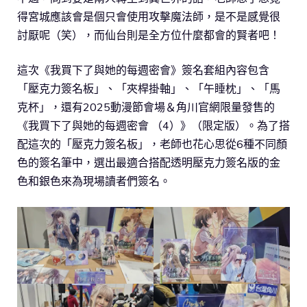
得宮城應該會是個只會使用攻擊魔法師，是不是感覺很
討厭呢（笑），而仙台則是全方位什麼都會的賢者吧！
這次《我買下了與她的每週密會》簽名套組內容包含
「壓克力簽名板」、「夾桿掛軸」、「午睡枕」、「馬
克杯」，還有2025動漫節會場＆角川官網限量發售的
《我買下了與她的每週密會 （4）》（限定版）。為了搭
配這次的「壓克力簽名板」，老師也花心思從6種不同顏
色的簽名筆中，選出最適合搭配透明壓克力簽名版的金
色和銀色來為現場讀者們簽名。