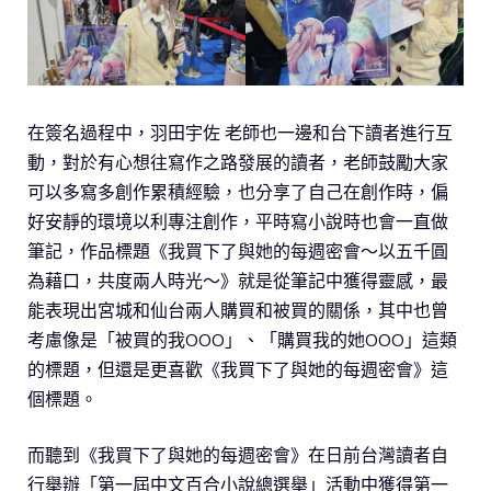
在簽名過程中，羽田宇佐 老師也一邊和台下讀者進行互
動，對於有心想往寫作之路發展的讀者，老師鼓勵大家
可以多寫多創作累積經驗，也分享了自己在創作時，偏
好安靜的環境以利專注創作，平時寫小說時也會一直做
筆記，作品標題《我買下了與她的每週密會～以五千圓
為藉口，共度兩人時光～》就是從筆記中獲得靈感，最
能表現出宮城和仙台兩人購買和被買的關係，其中也曾
考慮像是「被買的我OOO」、「購買我的她OOO」這類
的標題，但還是更喜歡《我買下了與她的每週密會》這
個標題。
而聽到《我買下了與她的每週密會》在日前台灣讀者自
行舉辦「第一屆中文百合小說總選舉」活動中獲得第一