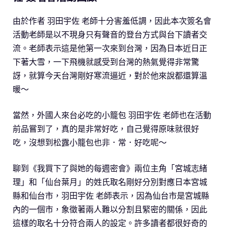
由於作者 羽田宇佐 老師十分害羞低調，因此本次簽名會
活動老師是以不現身只有聲音的登台方式與台下讀者交
流。老師表示這是他第一次來到台灣，因為日本近日正
下著大雪，一下飛機就感受到台灣的熱氣覺得非常驚
訝，就算今天台灣剛好寒流逼近，對於他來說都還算溫
暖～
當然，外國人來台必吃的小籠包 羽田宇佐 老師也在活動
前品嘗到了，真的是非常好吃，自己覺得原味就很好
吃，沒想到松露小籠包也非．常．好吃呢～
聊到《我買下了與她的每週密會》兩位主角「宮城志緒
理」和「仙台葉月」的姓氏取名剛好分別對應日本宮城
縣和仙台市，羽田宇佐 老師表示，因為仙台市是宮城縣
內的一個市，象徵著兩人難以分割且緊密的關係，因此
這樣的取名十分符合兩人的設定。許多讀者都很好奇的