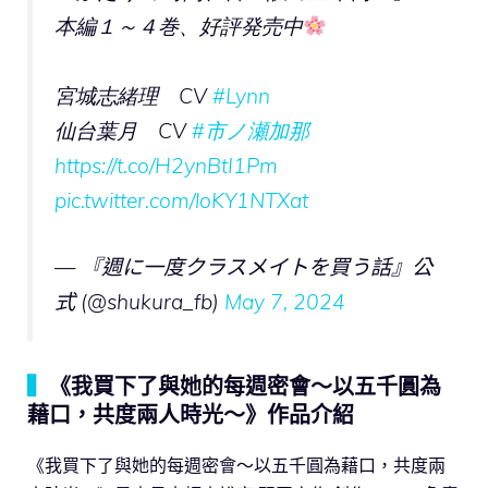
本編１～４巻、好評発売中
宮城志緒理 CV
#Lynn
仙台葉月 CV
#市ノ瀬加那
https://t.co/H2ynBtI1Pm
pic.twitter.com/loKY1NTXat
— 『週に一度クラスメイトを買う話』公
式 (@shukura_fb)
May 7, 2024
▍
《我買下了與她的每週密會～以五千圓為
藉口，共度兩人時光～》作品介紹
《我買下了與她的每週密會～以五千圓為藉口，共度兩