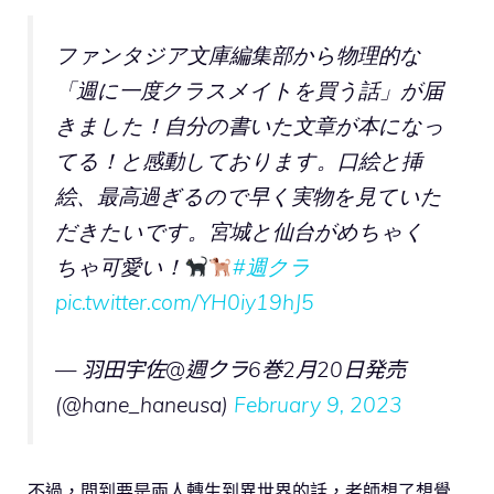
ファンタジア文庫編集部から物理的な
「週に一度クラスメイトを買う話」が届
きました！自分の書いた文章が本になっ
てる！と感動しております。口絵と挿
絵、最高過ぎるので早く実物を見ていた
だきたいです。宮城と仙台がめちゃく
ちゃ可愛い！
#週クラ
pic.twitter.com/YH0iy19hJ5
— 羽田宇佐@週クラ6巻2月20日発売
(@hane_haneusa)
February 9, 2023
不過，問到要是兩人轉生到異世界的話，老師想了想覺