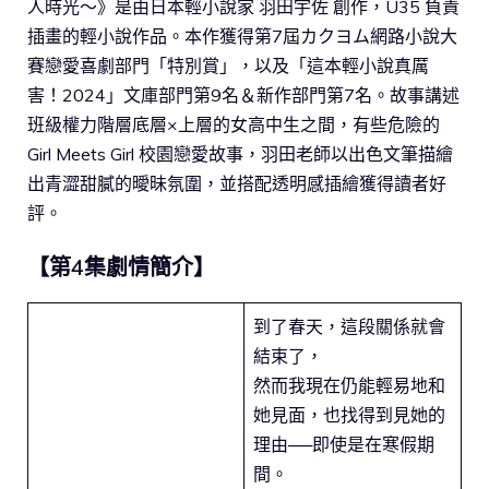
人時光～》是由日本輕小說家 羽田宇佐 創作，U35 負責
插畫的輕小說作品。本作獲得第7屆カクヨム網路小說大
賽戀愛喜劇部門「特別賞」，以及「這本輕小說真厲
害！2024」文庫部門第9名＆新作部門第7名。故事講述
班級權力階層底層×上層的女高中生之間，有些危險的
Girl Meets Girl 校園戀愛故事，羽田老師以出色文筆描繪
出青澀甜膩的曖昧氛圍，並搭配透明感插繪獲得讀者好
評。
【第4集劇情簡介】
到了春天，這段關係就會
結束了，
然而我現在仍能輕易地和
她見面，也找得到見她的
理由──即使是在寒假期
間。