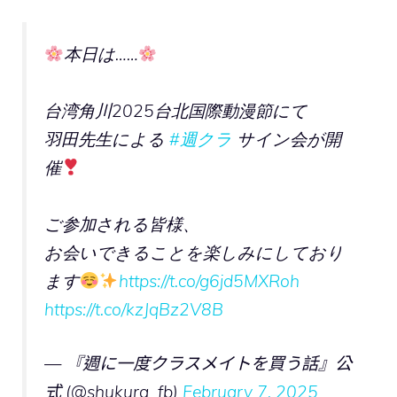
本日は……
台湾角川2025台北国際動漫節にて
羽田先生による
#週クラ
サイン会が開
催
ご参加される皆様、
お会いできることを楽しみにしており
ます
https://t.co/g6jd5MXRoh
https://t.co/kzJqBz2V8B
— 『週に一度クラスメイトを買う話』公
式 (@shukura_fb)
February 7, 2025