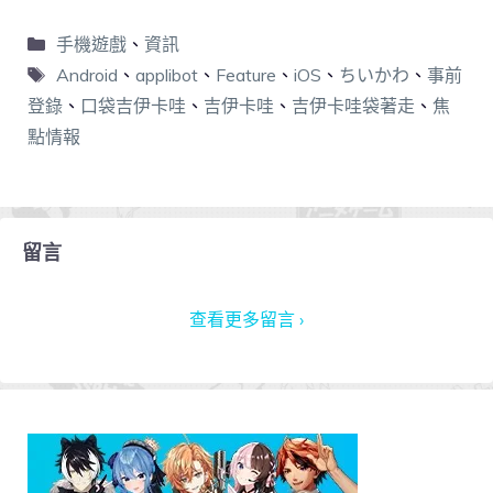
手機遊戲
、
資訊
Android
、
applibot
、
Feature
、
iOS
、
ちいかわ
、
事前
登錄
、
口袋吉伊卡哇
、
吉伊卡哇
、
吉伊卡哇袋著走
、
焦
點情報
留言
查看更多留言 ›