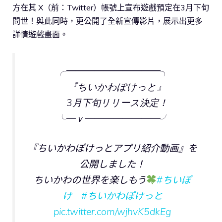
方在其 X（前：Twitter）帳號上宣布遊戲預定在3月下旬
問世！與此同時，更公開了全新宣傳影片，展示出更多
詳情遊戲畫面。
╭━━━━━━━━━━╮
『ちいかわぽけっと』
3月下旬リリース決定！
╰━ｖ━━━━━━━━╯
『ちいかわぽけっとアプリ紹介動画』を
公開しました！
ちいかわの世界を楽しもう
#ちいぽ
け
#ちいかわぽけっと
pic.twitter.com/wjhvK5dkEg