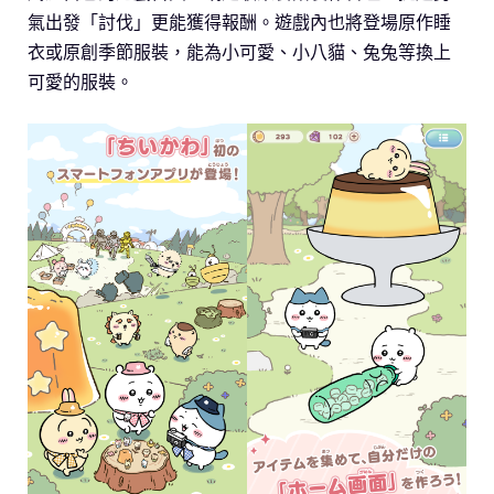
氣出發「討伐」更能獲得報酬。遊戲內也將登場原作睡
衣或原創季節服裝，能為小可愛、小八貓、兔兔等換上
可愛的服裝。