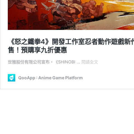
《怒之鐵拳4》開發工作室忍者動作遊戲新作《S
售！預購享九折優惠
《怒
世雅股份有限公司宣布，《SHINOBI …
閱讀全文
之
鐵
QooApp : Anime Game Platform
拳
4》
開
發
工
作
室
忍
者