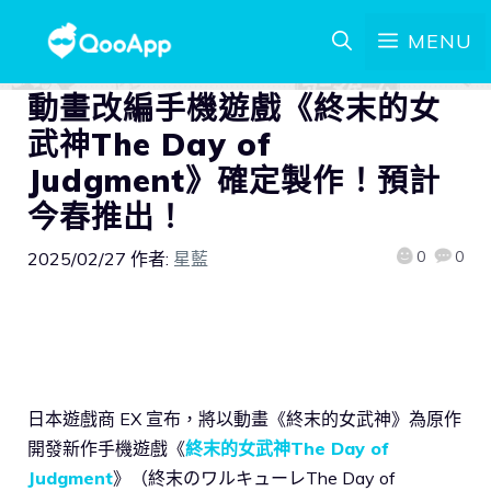
MENU
動畫改編手機遊戲《終末的女
武神The Day of
Judgment》確定製作！預計
今春推出！
0
0
2025/02/27
作者:
星藍
日本遊戲商 EX 宣布，將以動畫《終末的女武神》為原作
開發新作手機遊戲《
終末的女武神The Day of
Judgment
》（終末のワルキューレThe Day of