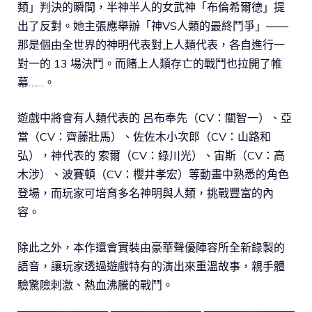
類」判決的瞬間，半神半人的女武神「布倫希爾德」提
出了反對。她主張應舉辦「神VS人類的最終鬥爭」——
那是個由全世界的神明代表對上人類代表，各自進行一
對一的 13 場決鬥。而賭上人類存亡的戰鬥也拉開了帷
幕……。
遊戲中將會有人類代表的 呂布奉先（CV：關智一）、亞
當（CV：齊藤壯馬）、佐佐木小次郎（CV：山路和
弘），神代表的 索爾（CV：綠川光）、宙斯（CV：高
木涉）、波賽頓（CV：櫻井孝宏）等動畫中熟悉的角色
登場，而玩家可培育多名神明與人類，挑戰豐富的內
容。
除此之外，本作還會實裝由豪華聲優陣容所全新錄製的
語音，讓玩家透過遊戲特有的演出來重溫故事，親手體
驗驚險刺激、熱血沸騰的戰鬥。