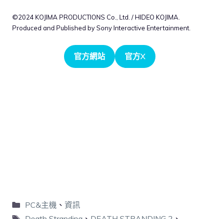
©2024 KOJIMA PRODUCTIONS Co., Ltd. / HIDEO KOJIMA.
Produced and Published by Sony Interactive Entertainment.
官方網站
官方X
PC&主機
、
資訊
Death Stranding
、
DEATH STRANDING 2
、