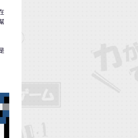
在
幫
是