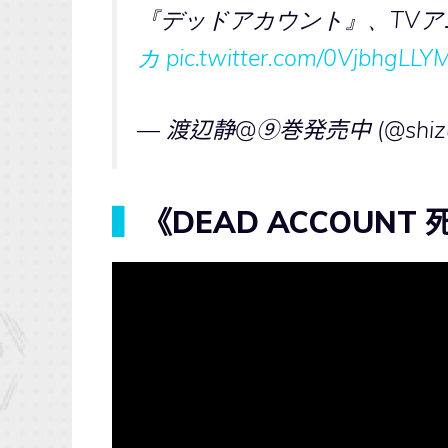
『デッドアカウント』、TV
カ
pic.twitter.com/0VjbhgLLY
— 渡辺静@⑨巻発売中 (@shizu
▍
《DEAD ACCOUNT