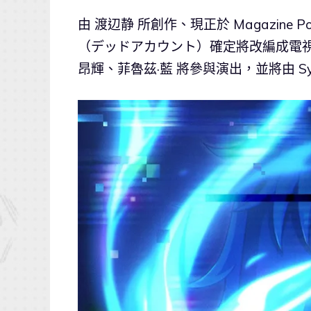
由 渡辺静 所創作、現正於 Magazine 
（デッドアカウント）確定將改編成電
昂輝、菲魯茲·藍 將參與演出，並將由 Syn