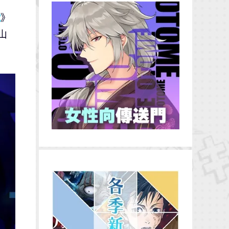
號
》
山