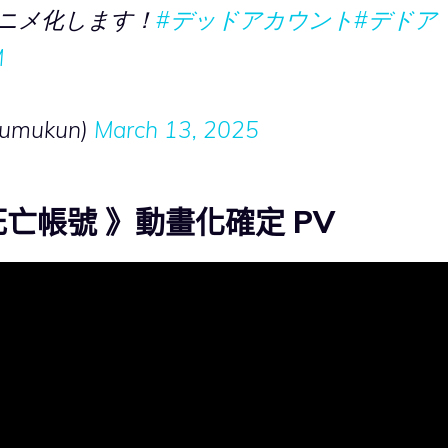
アニメ化します！
#デッドアカウント
#デドア
M
mukun)
March 13, 2025
 死亡帳號 》動畫化確定 PV