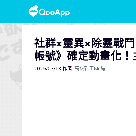
社群×靈異×除靈戰鬥！
帳號》確定動畫化！
2025/03/13
作者:
高級雜工Mo編