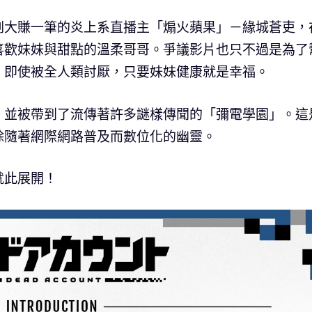
劃大賺一筆的炎上系直播主「煽火蘋果」－緣城蒼吏，
喜歡妹妹與甜點的溫柔哥哥。爭議影片也只不過是為了
，即使被全人類討厭，只要妹妹健康就是幸福。
，並被帶到了流傳著許多謎樣傳聞的「彌電學園」。這
除隨著網際網路普及而數位化的幽靈。
就此展開！