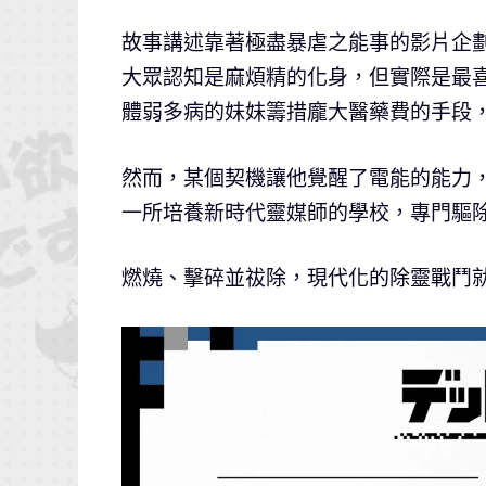
故事講述靠著極盡暴虐之能事的影片企
大眾認知是麻煩精的化身，但實際是最
體弱多病的妹妹籌措龐大醫藥費的手段
然而，某個契機讓他覺醒了電能的能力
一所培養新時代靈媒師的學校，專門驅
燃燒、擊碎並祓除，現代化的除靈戰鬥