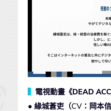
▍
電視動畫《DEAD AC
● 緣城蒼吏（CV：岡本