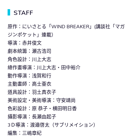
▍
STAFF
原作：にいさとる「WIND BREAKER」(講談社「マガ
ジンポケット」連載）
導演：赤井俊文
劇本統籌：瀬古浩司
角色設計：川上大志
總作畫導演：川上大志・田中裕介
動作導演：浅賀和行
主動畫師：高士亜衣
道具設計：羽土真衣子
美術設定・美術導演：守安靖尚
色彩設計：原 恭子・横田明日香
攝影導演：長瀬由起子
3Ｄ導演：渡邉啓太（サブリメイション）
編集：三嶋章紀