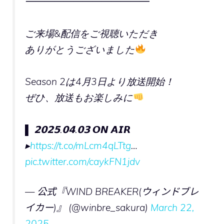
━━━━━━━━━━━━━
ご来場&配信をご視聴いただき
ありがとうございました
Season 2は4月3日より放送開始！
ぜひ、放送もお楽しみに
▌ 𝟮𝟬𝟮𝟱.𝟬𝟰.𝟬𝟯 𝙊𝙉 𝘼𝙄𝙍
▸
https://t.co/mLcm4qLTtg
…
pic.twitter.com/caykFN1jdv
— 公式『WIND BREAKER(ウィンドブレ
イカー)』 (@winbre_sakura)
March 22,
2025