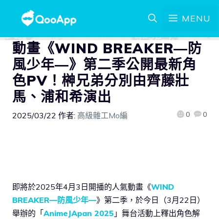
MENU
動畫《WIND BREAKER—防
風少年—》第二季公開最新角
色PV！榊兄弟分別由齊藤壯
馬、浦和希演出
0
0
2025/03/22
作者:
高級雜工Mo編
即將於2025年4月3日開播的人氣動畫《
WIND
BREAKER—防風少年—
》第二季，於今日（3月22日）
舉辦的「
AnimeJApan 2025
」舞台活動上釋出角色解