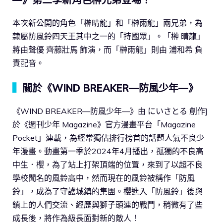
本次新公開的角色「榊晴龍」和「榊雨龍」兩兄弟，為
隸屬防風鈴四天王其中之一的「持國眾」。「榊 晴龍」
將由聲優 齊藤壯馬 飾演，而「榊雨龍」則由 浦和希 負
責配音。
▍
關於《WIND BREAKER—防風少年—》
《WIND BREAKER—防風少年—》由 にいさとる 創作]
於《週刊少年 Magazine》官方漫畫平台「Magazine
Pocket」連載，為經常獨佔排行榜首的話題人氣不良少
年漫畫。動畫第一季於2024年4月播出，孤獨的不良高
中生．櫻，為了站上打架頂端的位置，來到了以超不良
學校聞名的風鈴高中，然而現在的風鈴被稱作「防風
鈴」，成為了守護城鎮的集團。櫻進入「防風鈴」後與
鎮上的人們交流、經歷與獅子頭連的戰鬥，稍微有了些
成長後，將作為級長面對新的敵人！