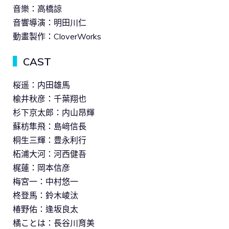
音樂：高橋諒
音響導演：明田川仁
動畫製作：CloverWorks
▍
CAST
桜遥：内田雄馬
楡井秋彦：千葉翔也
杉下京太郎：内山昂輝
蘇枋隼飛：島﨑信長
桐生三輝：豊永利行
柘浦大河：河西健吾
梶蓮：岡本信彦
梅宮一：中村悠一
柊登馬：鈴木崚汰
椿野佑：逢坂良太
橘ことは：長谷川育美