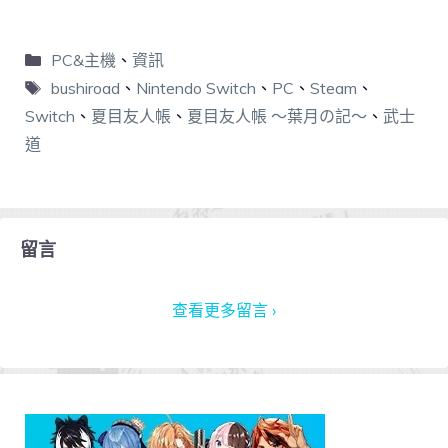
PC&主機
、
資訊
bushiroad
、
Nintendo Switch
、
PC
、
Steam
、
Switch
、
夏目友人帳
、
夏目友人帳 ～葉月の記～
、
武士
道
留言
查看更多留言 ›