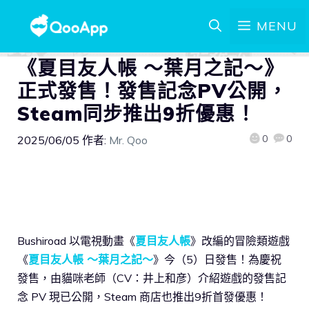
MENU
《夏目友人帳 ～葉月之記～》
正式發售！發售記念PV公開，
Steam同步推出9折優惠！
0
0
2025/06/05
作者:
Mr. Qoo
Bushiroad 以電視動畫《
夏目友人帳
》改編的冒險類遊戲
《
夏目友人帳 ～葉月之記～
》今（5）日發售！為慶祝
發售，由貓咪老師（CV：井上和彦）介紹遊戲的發售記
念 PV 現已公開，Steam 商店也推出9折首發優惠！