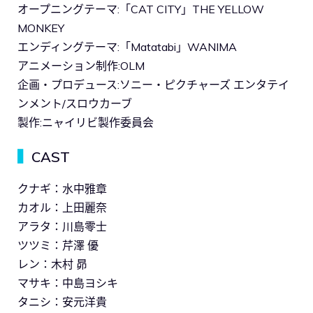
オープニングテーマ:「CAT CITY」THE YELLOW
MONKEY
エンディングテーマ:「Matatabi」WANIMA
アニメーション制作:OLM
企画・プロデュース:ソニー・ピクチャーズ エンタテイ
ンメント/スロウカーブ
製作:ニャイリビ製作委員会
▍
CAST
クナギ：水中雅章
カオル：上田麗奈
アラタ：川島零士
ツツミ：芹澤 優
レン：木村 昴
マサキ：中島ヨシキ
タニシ：安元洋貴