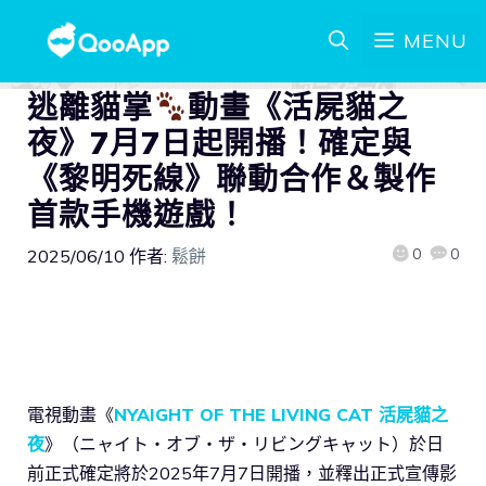
MENU
逃離貓掌
動畫《活屍貓之
夜》7月7日起開播！確定與
《黎明死線》聯動合作＆製作
首款手機遊戲！
0
0
2025/06/10
作者:
鬆餅
電視動畫《
NYAIGHT OF THE LIVING CAT 活屍貓之
夜
》（ニャイト・オブ・ザ・リビングキャット）於日
前正式確定將於2025年7月7日開播，並釋出正式宣傳影