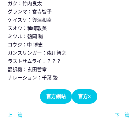
ガク：竹内良太
グランマ：宮寺智子
ケイスケ：興津和幸
スオウ：種﨑敦美
ミツル：鶴岡 聡
コウジ：中 博史
ガンスリンガー：森川智之
ラストサムライ：？？？
翻訳機：玄田哲章
ナレーション：千葉 繁
官方網站
官方X
上一篇
下一篇