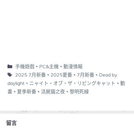
手機遊戲
、
PC&主機
、
動漫情報
2025 7月新番
、
2025夏番
、
7月新番
、
Dead by
daylight
、
ニャイト・オブ・ザ・リビングキャット
、
動
畫
、
夏季新番
、
活屍貓之夜
、
黎明死線
留言