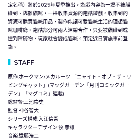
定名稱）將於2025年夏季推出，遊戲內容為一邊不被貓
碰到、逃離貓咪，一邊收集資源的跑酷遊戲。收集到的
資源可購買貓咪用品，製作能讓可愛貓咪生活的理想貓
咪咖啡廳。跑酷部分可兩人連線合作，只要被貓碰到或
撞到障礙物，玩家就會變成貓咪。預定近日實施事前登
錄。
▍
STAFF
原作:ホークマン/メカルーツ 「ニャイト・オブ・ザ・リ
ビングキャット」(マッグガーデン「月刊コミックガー
デン」「マグコミ」連載)
総監督:三池崇史
監督:神谷智大
シリーズ構成:入江信吾
キャラクターデザイン:牧 孝雄
音楽:遠藤浩二