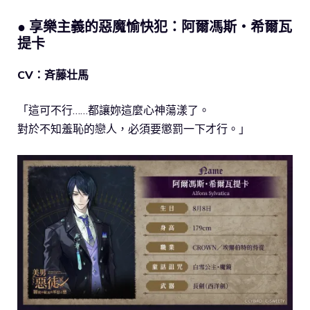
● 享樂主義的惡魔愉快犯：阿爾馮斯・希爾瓦
提卡
CV：斉藤壮馬
「這可不行……都讓妳這麼心神蕩漾了。
對於不知羞恥的戀人，必須要懲罰一下才行。」