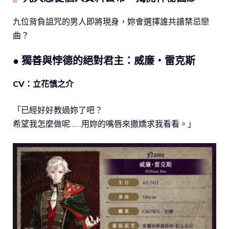
九位背負詛咒的男人即將現身，妳會選擇誰共譜禁忌戀
曲？
● 獨善與悖德的絕對君主：威廉・雷克斯
CV：立花慎之介
「已經好好教過妳了吧？
希望我怎麼做呢……用妳的嘴唇來撒嬌求我看看。」