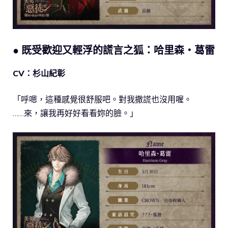
● 既受歡迎又輕浮的謊言之狐：哈里森・葛雷
CV：杉山紀彰
「呼嗯，這種感覺很舒服吧。對我撒謊也沒用喔。
……來，讓我再好好看看妳的臉。」