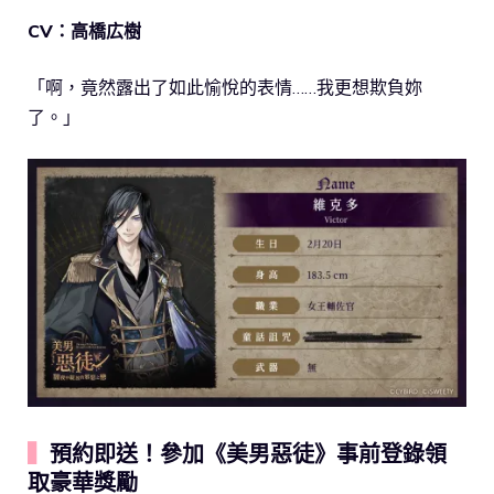
CV：高橋広樹
「啊，竟然露出了如此愉悅的表情……我更想欺負妳
了。」
▍
預約即送！參加《美男惡徒》事前登錄領
取豪華獎勵