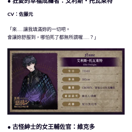
● 狂愛的幸福成癮者：艾利斯・托瓦萊特
CV：佐藤元
「來……讓我填滿妳的一切吧。
會讓妳舒服到，哪怕死了都無所謂喔……？」
● 古怪紳士的女王輔佐官：維克多