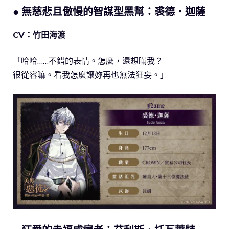
● 無慈悲且傲慢的智謀型黑幫：裘德・迦薩
CV：竹田海渡
「哈哈……不錯的表情。怎麼，還想瞞我？
很從容嘛。看我怎麼讓妳再也無法狂妄。」