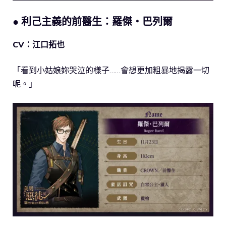
● 利己主義的前醫生：羅傑・巴列爾
CV：江口拓也
「看到小姑娘妳哭泣的樣子……會想更加粗暴地揭露一切
呢。」