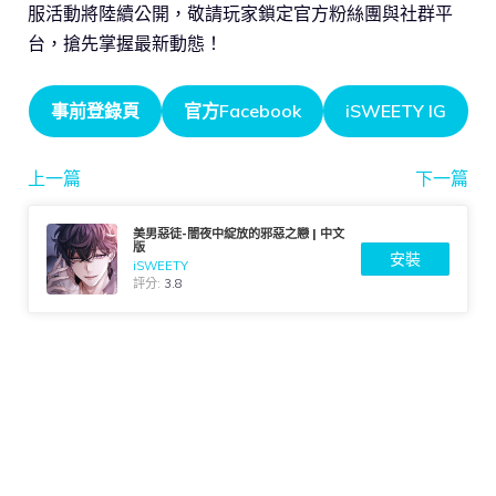
服活動將陸續公開，敬請玩家鎖定官方粉絲團與社群平
台，搶先掌握最新動態！
事前登錄頁
官方Facebook
iSWEETY IG
上一篇
下一篇
美男惡徒-闇夜中綻放的邪惡之戀 | 中文
版
安裝
iSWEETY
評分:
3.8