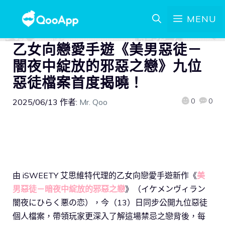
MENU
乙女向戀愛手遊《美男惡徒－
闇夜中綻放的邪惡之戀》九位
惡徒檔案首度揭曉！
0
0
2025/06/13
作者:
Mr. Qoo
由 iSWEETY 艾思維特代理的乙女向戀愛手遊新作《
美
男惡徒－暗夜中綻放的邪惡之戀
》（イケメンヴィラン
闇夜にひらく悪の恋），今（13）日同步公開九位惡徒
個人檔案，帶領玩家更深入了解這場禁忌之戀背後，每