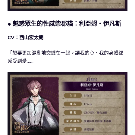
● 魅惑眾生的性感柴郡貓：利亞姆・伊凡斯
CV：西山宏太朗
「想要更加混亂地交纏在一起。讓我的心、我的身體都
感受到愛……」