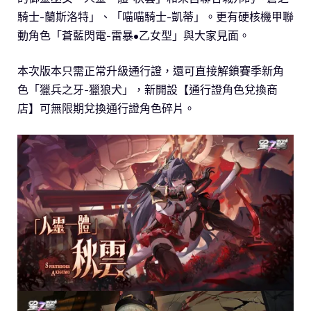
騎士-蘭斯洛特」、「喵喵騎士-凱蒂」。更有硬核機甲聯
動角色「蒼藍閃電-雷暴•乙女型」與大家見面。
本次版本只需正常升級通行證，還可直接解鎖賽季新角
色「獵兵之牙-獵狼犬」，新開設【通行證角色兌換商
店】可無限期兌換通行證角色碎片。