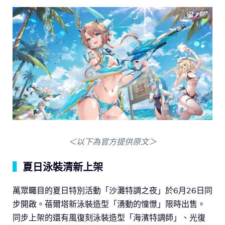
＜以下為官方提供原文＞
▍
夏日泳裝清新上架
萬眾矚目的夏日特別活動「沙灘特調之夜」於6月26日同
步開啟。蓓爾塔新泳裝造型「湧動的憧憬」限時出售。
同步上架的還有風復刻泳裝造型「海濱特調師」、光復