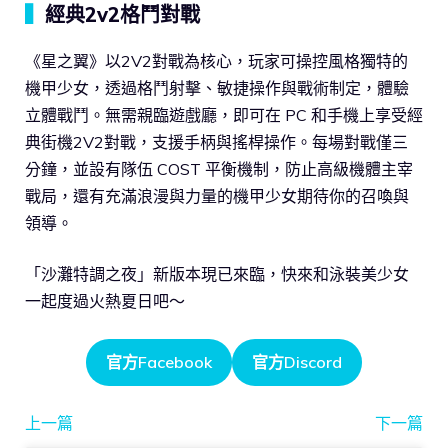
▍
經典2v2格鬥對戰
《星之翼》以2V2對戰為核心，玩家可操控風格獨特的
機甲少女，透過格鬥射擊、敏捷操作與戰術制定，體驗
立體戰鬥。無需親臨遊戲廳，即可在 PC 和手機上享受經
典街機2V2對戰，支援手柄與搖桿操作。每場對戰僅三
分鐘，並設有隊伍 COST 平衡機制，防止高級機體主宰
戰局，還有充滿浪漫與力量的機甲少女期待你的召喚與
領導。
「沙灘特調之夜」新版本現已來臨，快來和泳裝美少女
一起度過火熱夏日吧～
官方Facebook
官方Discord
上一篇
下一篇