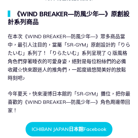
▍
《WIND BREAKER—防風少年—》原創設
計系列商品
在本次《WIND BREAKER—防風少年—》眾多商品當
中，最引人注目的，當屬「SR-GYM」原創設計的「りら
たいむ」系列了！「りらたいむ」系列呈現了 Q 版風格
角色們穿著睡衣的可愛身姿，絕對是每位粉絲們的必備
收藏☆快來跟迷人的推角們，一起度過悠閒美好的放鬆
時刻吧♪
今年夏天，快來漫博日本館的「SR-GYM」攤位，把你最
喜歡的《WIND BREAKER—防風少年—》角色周邊帶回
家！
ICHIBAN JAPAN日本館Facebook