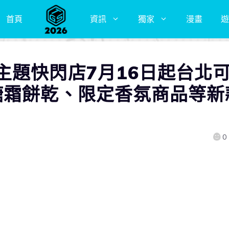
首頁
資訊
獨家
漫畫
遊
主題快閃店7月16日起台北
糖霜餅乾、限定香氛商品等新
0