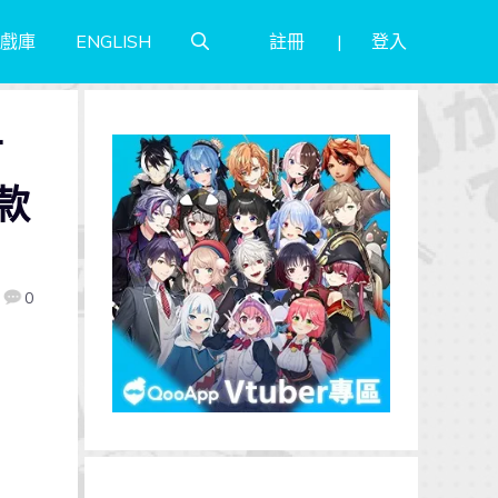
註冊
登入
戲庫
ENGLISH
可
款
0