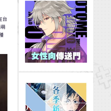
在台
萌萌
種