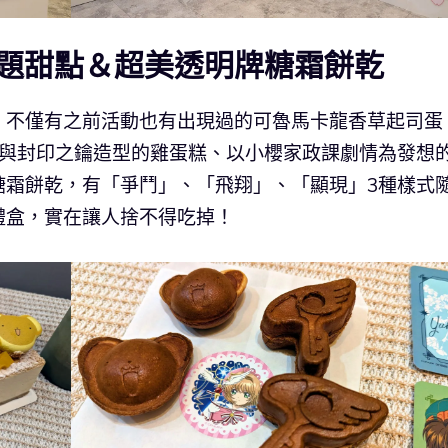
題甜點＆超美透明牌糖霜餅乾
，不僅有之前活動也有出現過的可魯馬卡龍香草起司蛋
與封印之鑰造型的雞蛋糕、以小櫻家政課劇情為發想的
糖霜餅乾，有「爭鬥」、「飛翔」、「顯現」3種樣式
禮盒，實在讓人捨不得吃掉！