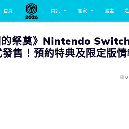
首頁
資訊
獨家
漫畫
遊
祭奠》Nintendo Switc
正式發售！預約特典及限定版情
0