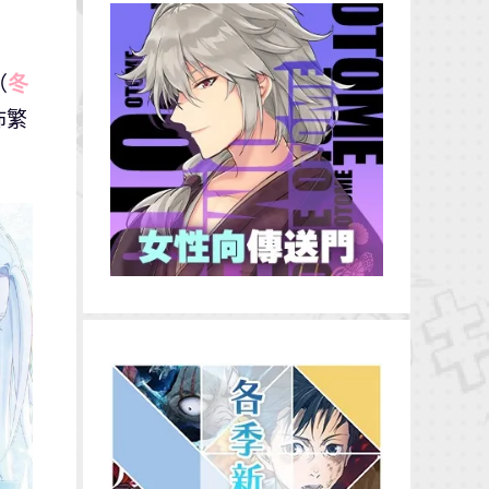
（
冬
佈繁