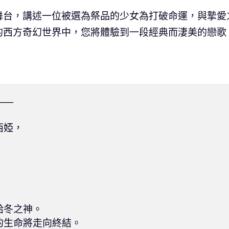
舞台，講述一位被選為祭品的少女為打破命運，與摯愛
的西方奇幻世界中，您將體驗到一段經典而淒美的戀歌
—

婭，



冬之神。

生命將走向終結。
