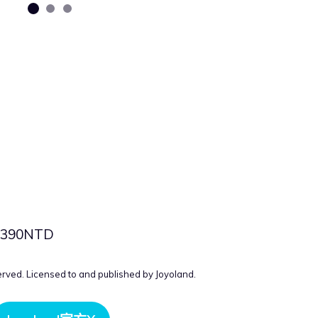
90NTD
ed. Licensed to and published by Joyoland.