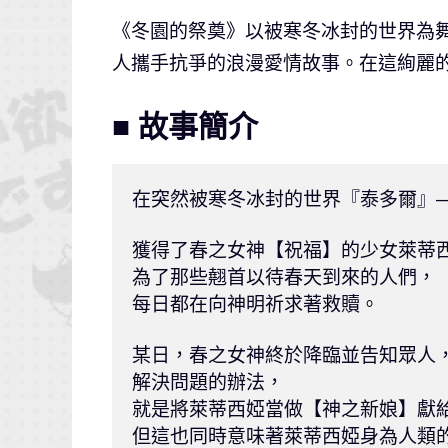
《冬園的祭奠》以被寒冬冰封的世界為
人攜手抗爭的浪漫愛情故事。在這絢麗
■ 故事簡介
在突然被寒冬冰封的世界『泰多爾』—
獲得了春之女神【祝福】的少女萊蒂西
為了那些翹首以待春天到來的人們， 

每日都在向神明祈求著救贖。

某日，春之女神終於降臨並告知眾人，
解決問題的辦法，

就是將萊蒂西婭當做【神之新娘】獻給
但這也同時意味著萊蒂西婭身為人類的