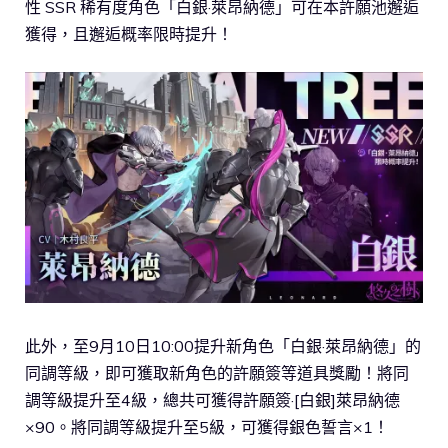
性 SSR 稀有度角色「白銀·萊昂納德」可在本許願池邂逅
獲得，且邂逅概率限時提升！
此外，至9月10日10:00提升新角色「白銀·萊昂納德」的
同調等級，即可獲取新角色的許願簽等道具獎勵！將同
調等級提升至4級，總共可獲得許願簽·[白銀]萊昂納德
×90。將同調等級提升至5級，可獲得銀色誓言×1！