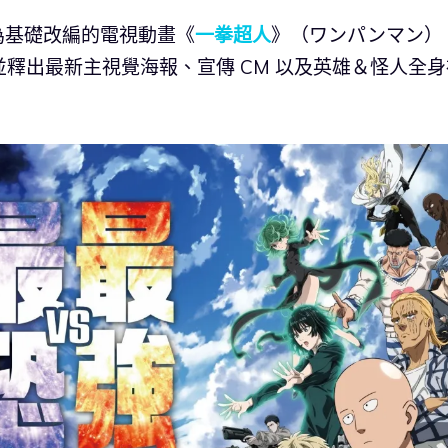
畫為基礎改編的電視動畫《
一拳超人
》（ワンパンマン）
，並釋出最新主視覺海報、宣傳 CM 以及英雄＆怪人全身