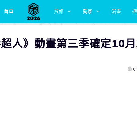
首頁
資訊
獨家
漫畫
遊
超人》動畫第三季確定10月
0