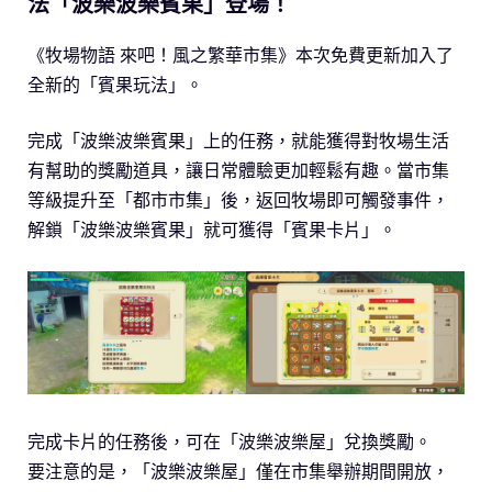
法「波樂波樂賓果」登場！
《牧場物語 來吧！風之繁華市集》本次免費更新加入了
全新的「賓果玩法」。
完成「波樂波樂賓果」上的任務，就能獲得對牧場生活
有幫助的獎勵道具，讓日常體驗更加輕鬆有趣。當市集
等級提升至「都市市集」後，返回牧場即可觸發事件，
解鎖「波樂波樂賓果」就可獲得「賓果卡片」。
完成卡片的任務後，可在「波樂波樂屋」兌換獎勵。
要注意的是，「波樂波樂屋」僅在市集舉辦期間開放，