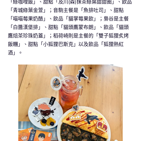
「綠咖哩飯」、甜點「及川(森)抹茶綠葉甜甜圈」、飲品
「青城綠葉金萱」；音駒主餐是「魚排吐司」、甜點
「喵喵莓果奶酪」、飲品「貓掌莓果飲」；梟谷是主餐
「白醬漢堡排」、甜點「貓頭鷹蒙布朗」、飲品「貓頭
鷹焙茶珍珠奶蓋」；稻荷崎則是主餐的「雙子狐狸炙烤
飯糰」、甜點「小狐狸巴斯克」以及飲品「狐狸熱紅
酒」。