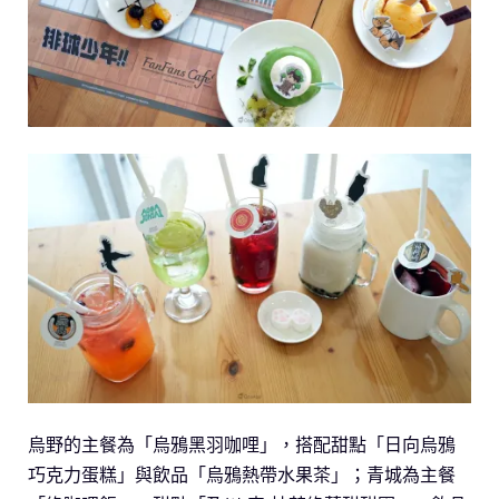
烏野的主餐為「烏鴉黑羽咖哩」，搭配甜點「日向烏鴉
巧克力蛋糕」與飲品「烏鴉熱帶水果茶」；青城為主餐