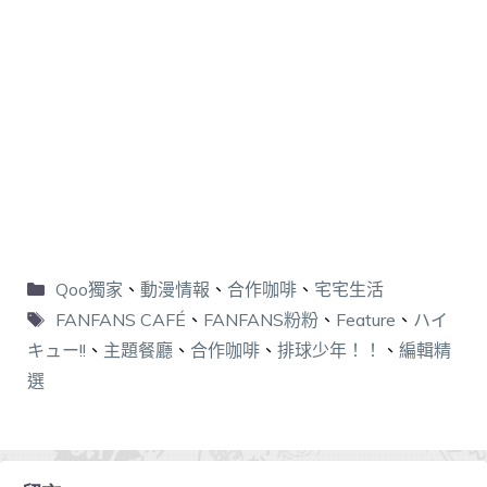
Qoo獨家
、
動漫情報
、
合作咖啡
、
宅宅生活
FANFANS CAFÉ
、
FANFANS粉粉
、
Feature
、
ハイ
キュー!!
、
主題餐廳
、
合作咖啡
、
排球少年！！
、
編輯精
選